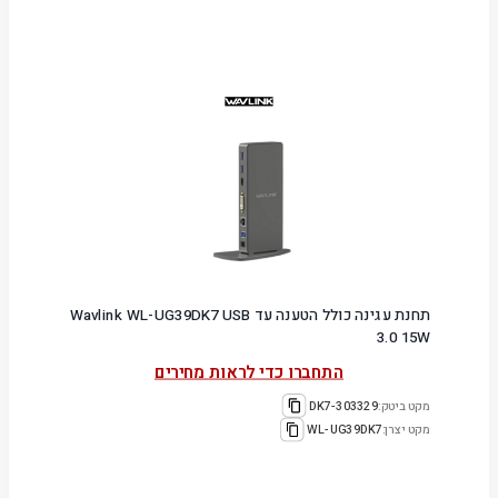
תחנת עגינה כולל הטענה עד Wavlink WL-UG39DK7 USB
3.0 15W
התחברו כדי לראות מחירים
מקט ביטק:
303329-DK7
מקט יצרן:
WL-UG39DK7