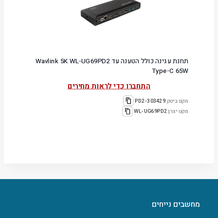
תחנת עגינה כולל הטענה עד Wavlink 5K WL-UG69PD2
Type-C 65W
התחברו כדי לראות מחירים
מקט ביטק:
303429-PD2
מקט יצרן:
WL-UG69PD2
מחשבים נייחים