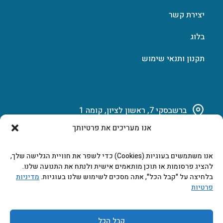
יצירת קשר
בלוג
תקנון ותנאי שימוש
ברשבסקי 7, ראשון לציון, קומה 1
אנו מעריכים את פרטיותך
03-951-15-14
אנו משתמשים בעוגיות (Cookies) כדי לשפר את חוויית הגלישה שלך,
marketing@b-tech.co.il
להציג פרסומות או תוכן מותאמים אישית ולנתח את התנועה שלנו.
בלחיצה על "קבל הכל", אתה מסכים לשימוש שלנו בעוגיות.
מדיניות
פרטיות
משרדים ומכירות: א’ עד ה’ 9:00-17:00
קבל הכל