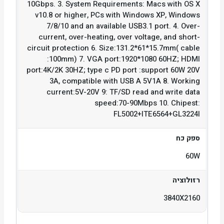
10Gbps. 3. System Requirements: Macs with OS X
v10.8 or higher, PCs with Windows XP, Windows
7/8/10 and an available USB3.1 port. 4. Over-
current, over-heating, over voltage, and short-
circuit protection 6. Size:131.2*61*15.7mm( cable
:100mm) 7. VGA port:1920*1080 60HZ; HDMI
port:4K/2K 30HZ; type c PD port :support 60W 20V
3A, compatible with USB A 5V1A 8. Working
current:5V-20V 9: TF/SD read and write data
speed:70-90Mbps 10. Chipest:
FL5002+ITE6564+GL3224l
ספק כח
60W
רזולוציה
3840X2160