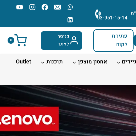
׳מ
03-951-15-14
פתיחת
כניסה
0
לקוח
לאתר
יידים
אחסון מוצפן
תוכנות
Outlet