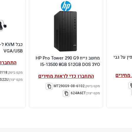
מסך מחשב lenovo S24-4e 23.8"
FHD IPS 4ms 100Hz 3Yr-Os
רמקולים Logitech S150 USB-A
התחברו כדי לראות מחירים
ברו כדי לראות מחירים
מקט ביטק:
303003-S24-4e
מקט יצרן:
64B5KAT1IS
:
301921-S150
980-000028