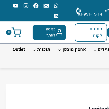
׳מ
03-951-15-14
פתיחת
כניסה
0
לקוח
לאתר
יידים
אחסון מוצפן
תוכנות
Outlet