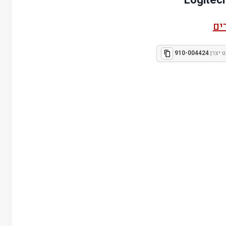
ים
 יצרן:
910-004424