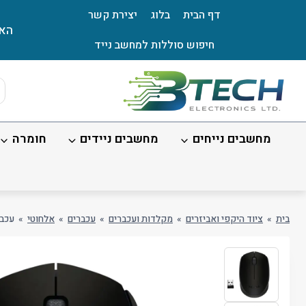
Ski
דף הבית
בלוג
יצירת קשר
t
האת
conten
חיפוש סוללות למחשב נייד
ts
ch
מחשבים נייחים
מחשבים ניידים
חומרה
בית
»
ציוד היקפי ואביזרים
»
מקלדות ועכברים
»
עכברים
»
אלחוטי
»
עכבר אל