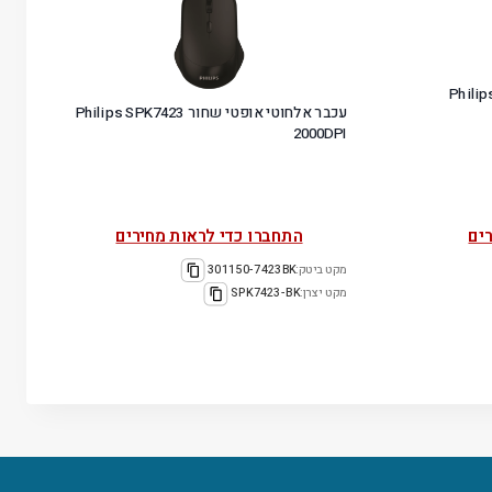
שחור Philips M322
עכבר אלחוטי אופטי שחור Philips SPK7423
2000DPI
ים
התחברו כדי לראות מחירים
מקט ביטק:
301150-7423BK
מקט יצרן:
SPK7423-BK