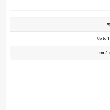
י
Up to 
 / אפור