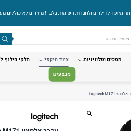
ר מיועד לדילרים ולחברות רשומות בלבד! מחירים לא כוללים מע׳
Produc
sear
מסכים וטלוויזיות
ציוד היקפי
חלקי חילוף לנ
מבצעים
חוטי Logitech M171
עכבר אלחוטי Logitech M171