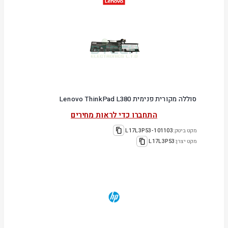
סוללה מקורית פנימית Lenovo ThinkPad L380
התחברו כדי לראות מחירים
מקט ביטק:
101103-L17L3P53
מקט יצרן:
L17L3P53