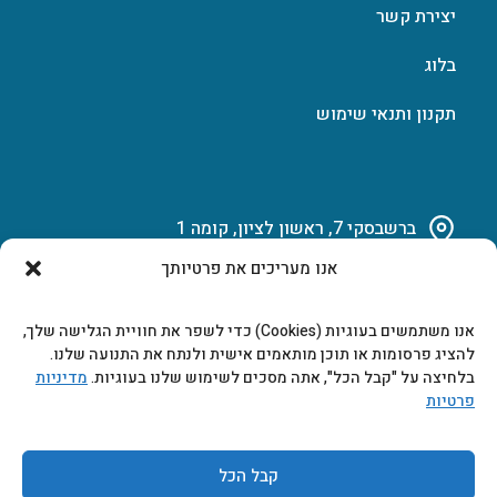
יצירת קשר
בלוג
תקנון ותנאי שימוש
ברשבסקי 7, ראשון לציון, קומה 1
אנו מעריכים את פרטיותך
03-951-15-14
אנו משתמשים בעוגיות (Cookies) כדי לשפר את חוויית הגלישה שלך,
marketing@b-tech.co.il
להציג פרסומות או תוכן מותאמים אישית ולנתח את התנועה שלנו.
בלחיצה על "קבל הכל", אתה מסכים לשימוש שלנו בעוגיות.
מדיניות
פרטיות
משרדים ומכירות: א’ עד ה’ 9:00-17:00
קבל הכל