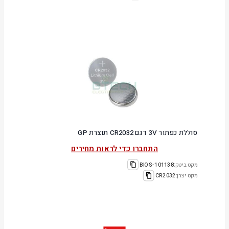
סוללת כפתור 3V דגם CR2032 תוצרת GP
התחברו כדי לראות מחירים
מקט ביטק:
101138-BIOS
מקט יצרן:
CR2032