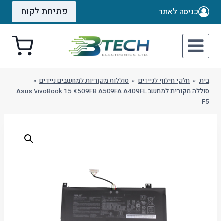
Ski
פתיחת לקוח
כניסה לאתר
t
conten
בית
»
חלקי חילוף לניידים
»
סוללות מקוריות למחשבים ניידים
»
סוללה מקורית למחשב Asus VivoBook 15 X509FB A509FA A409FL
F5