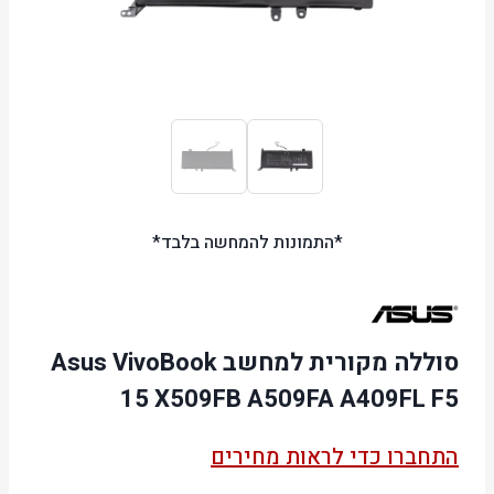
*התמונות להמחשה בלבד*
סוללה מקורית למחשב Asus VivoBook
15 X509FB A509FA A409FL F5
התחברו כדי לראות מחירים