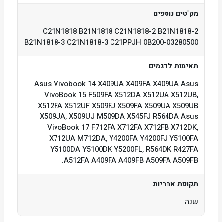
מק"טים נוספים
C21N1818 B21N1818 C21N1818-2 B21N1818-2
B21N1818-3 C21N1818-3 C21PPJH 0B200-03280500
תאימות לדגמים
Asus Vivobook 14 X409UA X409FA X409UA Asus
VivoBook 15 F509FA X512DA X512UA X512UB,
X512FA X512UF X509FJ X509FA X509UA X509UB
X509JA, X509UJ M509DA X545FJ R564DA Asus
VivoBook 17 F712FA X712FA X712FB X712DK,
X712UA M712DA, Y4200FA Y4200FJ Y5100FA
Y5100DA Y5100DK Y5200FL, R564DK R427FA
A512FA A409FA A409FB A509FA A509FB.
תקופת אחריות
שנה