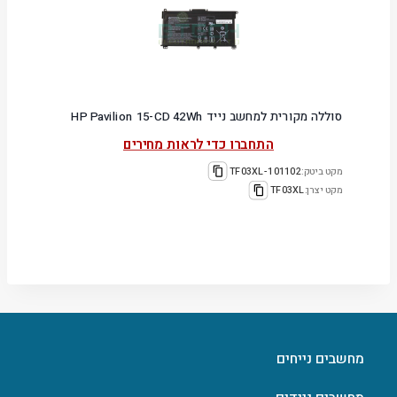
סוללה מקורית למחשב נייד HP Pavilion 15-CD 42Wh
התחברו כדי לראות מחירים
מקט ביטק:
101102-TF03XL
מקט יצרן:
TF03XL
מחשבים נייחים