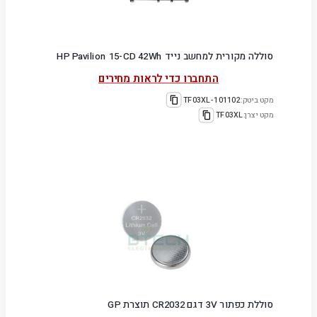
סוללה מקורית למחשב נייד HP Pavilion 15-CD 42Wh
התחברו כדי לראות מחירים
מקט ביטק:
101102-TF03XL
מקט יצרן:
TF03XL
סוללת כפתור 3V דגם CR2032 תוצרת GP