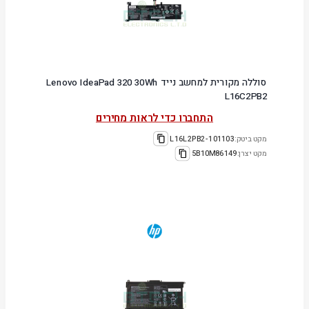
סוללה מקורית למחשב נייד Lenovo IdeaPad 320 30Wh
L16C2PB2
התחברו כדי לראות מחירים
מקט ביטק:
101103-L16L2PB2
מקט יצרן:
5B10M86149