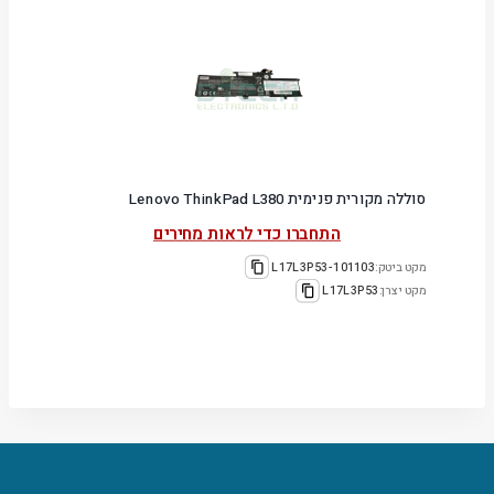
סוללה מקורית פנימית Lenovo ThinkPad L380
התחברו כדי לראות מחירים
מקט ביטק:
101103-L17L3P53
מקט יצרן:
L17L3P53