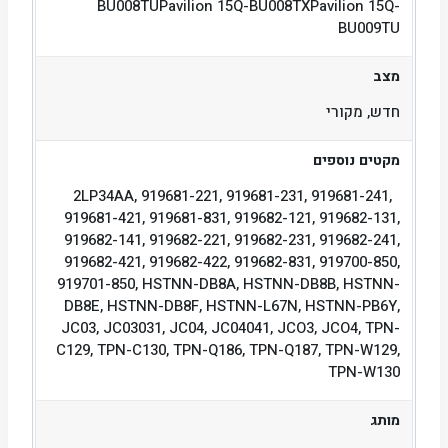
BU008TUPavilion 15Q-BU008TXPavilion 15Q-
BU009TU
מצב
חדש, מקורי
מקטים נוספים
2LP34AA, 919681-221, 919681-231, 919681-241,
919681-421, 919681-831, 919682-121, 919682-131,
919682-141, 919682-221, 919682-231, 919682-241,
919682-421, 919682-422, 919682-831, 919700-850,
919701-850, HSTNN-DB8A, HSTNN-DB8B, HSTNN-
DB8E, HSTNN-DB8F, HSTNN-L67N, HSTNN-PB6Y,
JC03, JC03031, JC04, JC04041, JCO3, JCO4, TPN-
C129, TPN-C130, TPN-Q186, TPN-Q187, TPN-W129,
TPN-W130
מותג