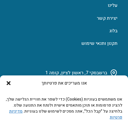
עלינו
יצירת קשר
בלוג
תקנון ותנאי שימוש
ברשבסקי 7, ראשון לציון, קומה 1
אנו מעריכים את פרטיותך
03-951-15-14
אנו משתמשים בעוגיות (Cookies) כדי לשפר את חוויית הגלישה שלך,
marketing@b-tech.co.il
להציג פרסומות או תוכן מותאמים אישית ולנתח את התנועה שלנו.
בלחיצה על "קבל הכל", אתה מסכים לשימוש שלנו בעוגיות.
מדיניות
פרטיות
משרדים ומכירות: א’ עד ה’ 9:00-17:00