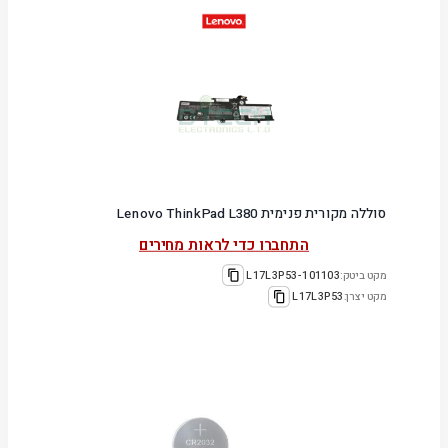
סוללה מקורית פנימית Lenovo ThinkPad L380
התחברו כדי לראות מחירים
מקט ביטק:
101103-L17L3P53
מקט יצרן:
L17L3P53