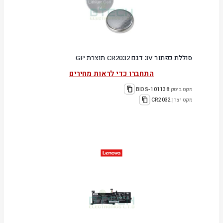
סוללת כפתור 3V דגם CR2032 תוצרת GP
התחברו כדי לראות מחירים
מקט ביטק:
101138-BIOS
מקט יצרן:
CR2032