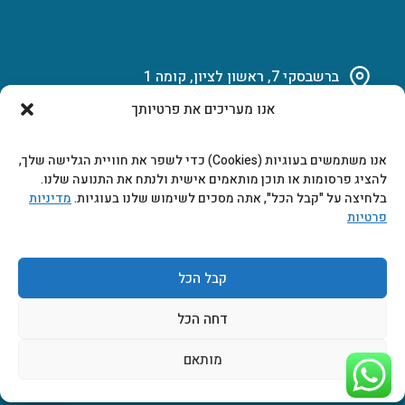
ברשבסקי 7, ראשון לציון, קומה 1
אנו מעריכים את פרטיותך
03-951-15-14
אנו משתמשים בעוגיות (Cookies) כדי לשפר את חוויית הגלישה שלך,
marketing@b-tech.co.il
להציג פרסומות או תוכן מותאמים אישית ולנתח את התנועה שלנו.
בלחיצה על "קבל הכל", אתה מסכים לשימוש שלנו בעוגיות.
מדיניות
פרטיות
משרדים ומכירות: א’ עד ה’ 9:00-17:00
קבל הכל
דחה הכל
מותאם
2026 © כל הזכויות שמורות ביטק אלקטרוניקה בע"מ