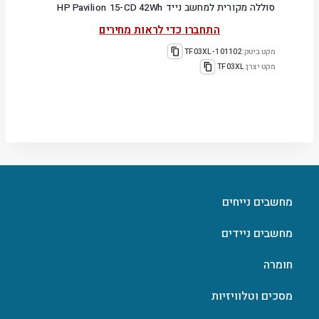
סוללה מקורית למחשב נייד HP Pavilion 15-CD 42Wh
התחברו כדי לראות מחירים
מקט ביטק:
101102-TF03XL
מקט יצרן:
TF03XL
מחשבים נייחים
מחשבים ניידים
חומרה
מסכים וטלוויזיות