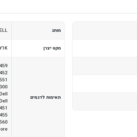
ELL
מותג
Y1K
מקט יצרן
3459
5452
3551
5000
Dell
תאימות לדגמים
Dell
5451
455
3560
more