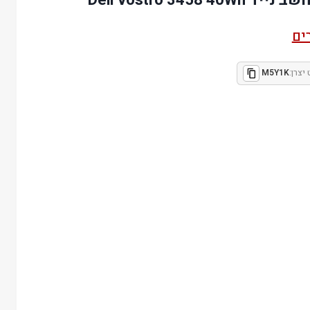
ים
יצרן:
M5Y1K