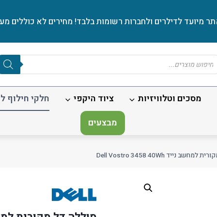
ר מיועד לדילרים ולחברות רשומות בלבד! מחירים לא כוללים מע׳
Produc
sear
מסכים וטלוויזיות
ציוד היקפי
חלקי חילוף לנ
מבצעים
חשב נייד Dell Vostro 3458 40Wh
סוללה דל מקורית למחשב נייד 8 40Wh