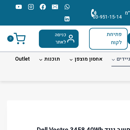
׳מ
03-951-15-14
פתיחת
כניסה
0
לקוח
לאתר
יידים
אחסון מוצפן
תוכנות
Outlet
Dell Vostro 345