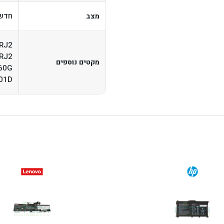
חדש,
מצב
RJ2
RJ2
מקטים נוספים
60G
01D