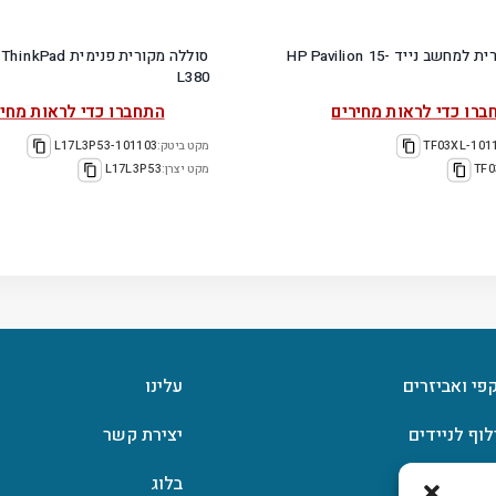
סוללה מקורית למחשב נייד HP Pavilion 15-
סוללה מקורית פנימית 
L380
ברו כדי לראות מחירים
התחברו כדי לראות מחיר
101102-
מקט ביטק:
101103-L17L3P53
TF0
מקט יצרן:
L17L3P53
קפי ואביזרים
עלינו
לוף לניידים
יצירת קשר
וצפן
בלוג