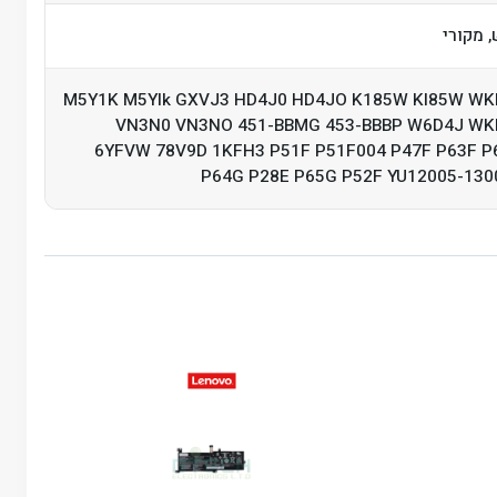
 מקורי
M5Y1K M5YIk GXVJ3 HD4J0 HD4JO K185W KI85W WK
VN3N0 VN3NO 451-BBMG 453-BBBP W6D4J WK
6YFVW 78V9D 1KFH3 P51F P51F004 P47F P63F P
P64G P28E P65G P52F YU12005-130