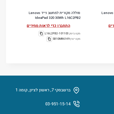
Lenovo ThinkPad
סוללה מקורית למחשב נייד Lenovo
IdeaPad 320 30Wh L16C2PB2
ים
התחברו כדי לראות מחירים
מקט ביטק:
101103-L16L2PB2
מקט יצרן:
5B10M86149
ברשבסקי 7, ראשון לציון, קומה 1
03-951-15-14