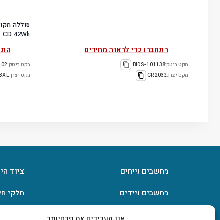
CD 42Wh
התחברו כדי לראות מחירים
התח
מקט ביטק:
101138-BIOS
מקט ביטק:
TF03XL
מקט יצרן:
CR2032
מקט יצרן:
3XL
מחשבים נייחים
ציוד הי
מחשבים ניידים
חלקי חי
חומרה
אחסון מ
אנו מעריכים את פרטיותך