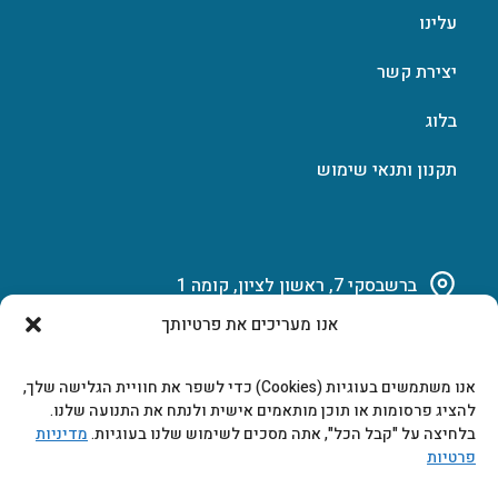
עלינו
יצירת קשר
בלוג
תקנון ותנאי שימוש
ברשבסקי 7, ראשון לציון, קומה 1
אנו מעריכים את פרטיותך
03-951-15-14
אנו משתמשים בעוגיות (Cookies) כדי לשפר את חוויית הגלישה שלך,
marketing@b-tech.co.il
להציג פרסומות או תוכן מותאמים אישית ולנתח את התנועה שלנו.
בלחיצה על "קבל הכל", אתה מסכים לשימוש שלנו בעוגיות.
מדיניות
פרטיות
משרדים ומכירות: א’ עד ה’ 9:00-17:00