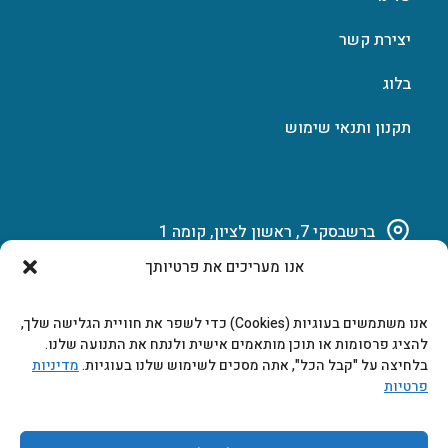
יצירת קשר
בלוג
תקנון ותנאי שימוש
ברשבסקי 7, ראשון לציון, קומה 1
אנו מעריכים את פרטיותך
03-951-15-14
אנו משתמשים בעוגיות (Cookies) כדי לשפר את חוויית הגלישה שלך,
marketing@b-tech.co.il
להציג פרסומות או תוכן מותאמים אישית ולנתח את התנועה שלנו.
בלחיצה על "קבל הכל", אתה מסכים לשימוש שלנו בעוגיות.
מדיניות
פרטיות
משרדים ומכירות: א’ עד ה’ 9:00-17:00