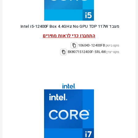
מעבד Intel i5-12400F Box 4.4GHz No GPU TDP 117W
התחברו כדי לראות מחירים
מקט ביטק:
106043-12400FB
מקט יצרן:
BX8071512400F-SRL4W