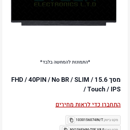
*התמונות להמחשה בלבד*
מסך 15.6 / FHD / 40PIN / No BR / SLIM
/ Touch / IPS
התחברו כדי לראות מחירים
מקט ביטק:
1030156074IN/T
מקט יצרן:
NV156FHM-T0E V8.0