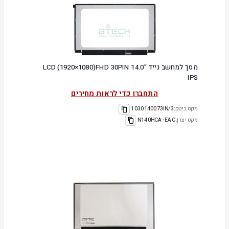
מסך למחשב נייד "14.0 LCD (1920×1080)FHD 30PIN
IPS
התחברו כדי לראות מחירים
מקט ביטק:
1030140073IN/3
מקט יצרן:
N140HCA-EAC