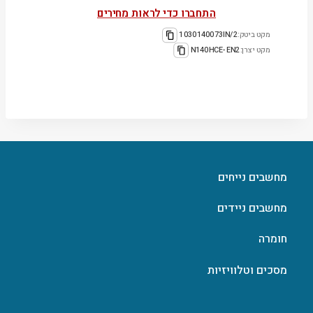
התחברו כדי לראות מחירים
מקט ביטק:
1030140073IN/2
מקט יצרן:
N140HCE-EN2
מחשבים נייחים
מחשבים ניידים
חומרה
מסכים וטלוויזיות