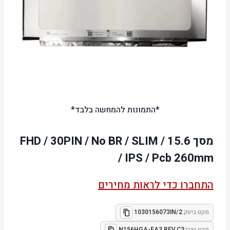
*התמונות להמחשה בלבד*
מסך 15.6 / FHD / 30PIN / No BR / SLIM
/ IPS / Pcb 260mm
התחברו כדי לראות מחירים
מקט ביטק:
1030156073IN/2
מקט יצרן:
N156HGA-EA3 REV.C3