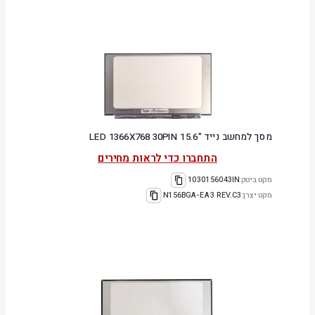
מסך למחשב נייד "15.6 LED 1366X768 30PIN
התחברו כדי לראות מחירים
מקט ביטק:
1030156043IN
מקט יצרן:
N156BGA-EA3 REV.C3