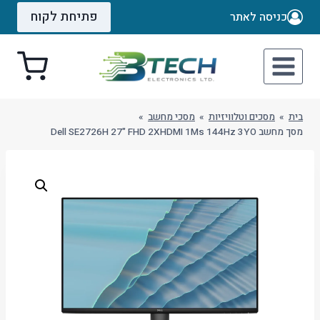
Ski
פתיחת לקוח
כניסה לאתר
t
conten
בית
»
מסכים וטלוויזיות
»
מסכי מחשב
»
מסך מחשב Dell SE2726H 27" FHD 2XHDMI 1Ms 144Hz 3YO