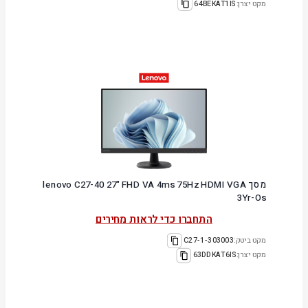
מקט יצרן:
64BEKAT1IS
מסך lenovo C27-40 27" FHD VA 4ms 75Hz HDMI VGA
3Yr-Os
התחברו כדי לראות מחירים
מקט ביטק:
303003-C27-1
מקט יצרן:
63DDKAT6IS