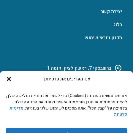
יצירת קשר
בלוג
תקנון ותנאי שימוש
ברשבסקי 7, ראשון לציון, קומה 1
אנו מעריכים את פרטיותך
03-951-15-14
אנו משתמשים בעוגיות (Cookies) כדי לשפר את חוויית הגלישה שלך,
marketing@b-tech.co.il
להציג פרסומות או תוכן מותאמים אישית ולנתח את התנועה שלנו.
בלחיצה על "קבל הכל", אתה מסכים לשימוש שלנו בעוגיות.
מדיניות
פרטיות
משרדים ומכירות: א’ עד ה’ 9:00-17:00