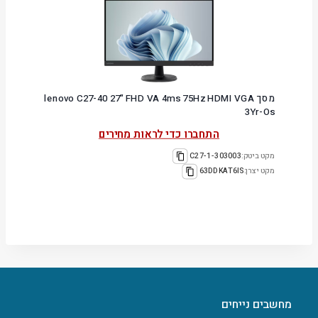
מסך lenovo C27-40 27" FHD VA 4ms 75Hz HDMI VGA
3Yr-Os
התחברו כדי לראות מחירים
מקט ביטק:
303003-C27-1
מקט יצרן:
63DDKAT6IS
מחשבים נייחים