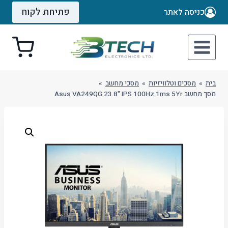
Ski
פתיחת לקוח
כניסה לאתר
t
conten
בית
»
מסכים וטלוויזיות
»
מסכי מחשב
»
מסך מחשב Asus VA249QG 23.8" IPS 100Hz 1ms 5Yr