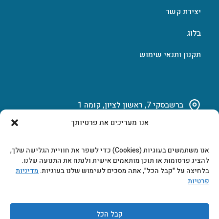
יצירת קשר
בלוג
תקנון ותנאי שימוש
ברשבסקי 7, ראשון לציון, קומה 1
אנו מעריכים את פרטיותך
03-951-15-14
אנו משתמשים בעוגיות (Cookies) כדי לשפר את חוויית הגלישה שלך,
marketing@b-tech.co.il
להציג פרסומות או תוכן מותאמים אישית ולנתח את התנועה שלנו.
בלחיצה על "קבל הכל", אתה מסכים לשימוש שלנו בעוגיות.
מדיניות
פרטיות
משרדים ומכירות: א’ עד ה’ 9:00-17:00
קבל הכל