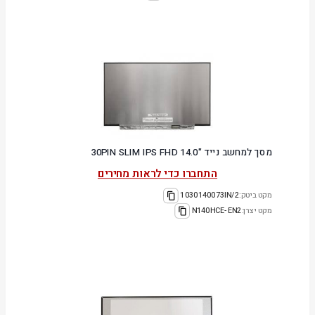
מסך למחשב נייד "14.0 30PIN SLIM IPS FHD
התחברו כדי לראות מחירים
מקט ביטק:
1030140073IN/2
מקט יצרן:
N140HCE-EN2