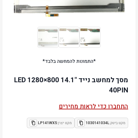
*התמונות להמחשה בלבד*
מסך למחשב נייד "14.1 LED 1280×800
40PIN
התחברו כדי לראות מחירים
מקט ביטק:
1030141034L
מקט יצרן:
LP141WX5