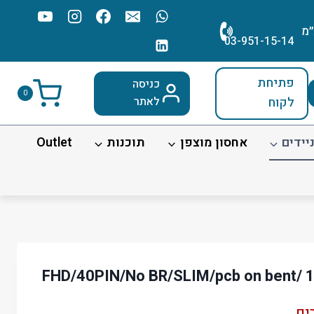
׳מ
03-951-15-14
פתיחת
כניסה
0
לקוח
לאתר
יידים
אחסון מוצפן
תוכנות
Outlet
ים