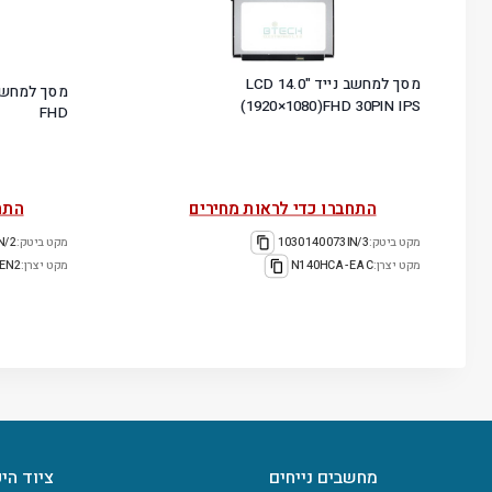
מסך למחשב נייד "14.0 LCD
(1920×1080)FHD 30PIN IPS
FHD
התחברו כדי לראות מחירים
התח
מקט ביטק:
1030140073IN/3
מקט ביטק:
N/2
מקט יצרן:
N140HCA-EAC
מקט יצרן:
EN2
מחשבים נייחים
ציוד הי