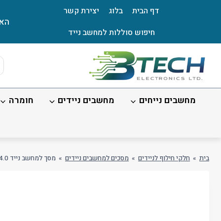
Ski
דף הבית
בלוג
יצירת קשר
t
האת
conten
חיפוש סוללות למחשב נייד
ts
ch
מחשבים נייחים
מחשבים ניידים
חומרה
בית
»
חלקי חילוף לניידים
»
מסכים למחשבים ניידים
»
מסך למחשב נייד 14.0 /FHD/40PIN/No BR/SLIM/pcb on bent