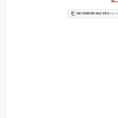
 יצרן:
NE140WUM-N62 V8.0