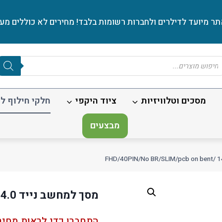
ר מיועד לדילרים ולחברות רשומות בלבד! מחירים לא כוללים מע׳
Produc
sear
מסכים וטלוויזיות
ציוד היקפי
חלקי חילוף לנ
מבצעים
מסך למחשב נייד 14.0 /FHD/40PIN/No BR/SLIM/pcb on bent
התחברו כדי לראות מחיר