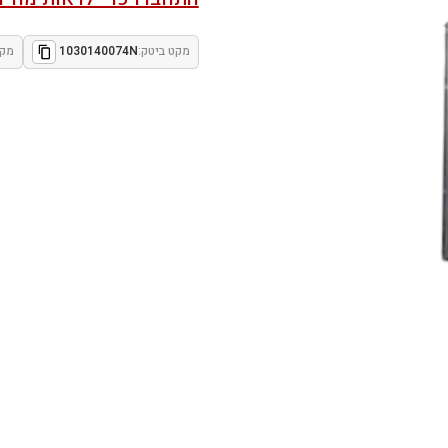
מקט ביטק:
1030140074N
מקט