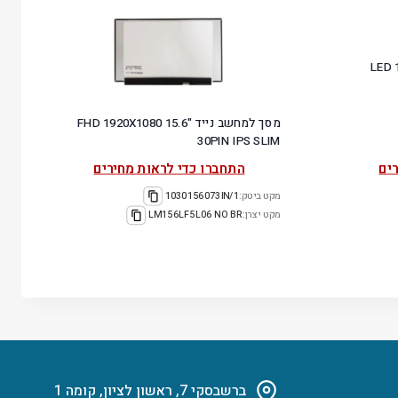
LED 1366X768
מסך למחשב נייד "15.6 FHD 1920X1080
30PIN IPS SLIM
ים
התחברו כדי לראות מחירים
מקט ביטק:
1030156073IN/1
מקט יצרן:
LM156LF5L06 NO BR
ברשבסקי 7, ראשון לציון, קומה 1