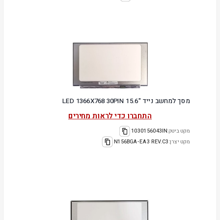
מסך למחשב נייד "15.6 LED 1366X768 30PIN
התחברו כדי לראות מחירים
מקט ביטק:
1030156043IN
מקט יצרן:
N156BGA-EA3 REV.C3