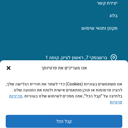
יצירת קשר
בלוג
תקנון ותנאי שימוש
ברשבסקי 7, ראשון לציון, קומה 1
אנו מעריכים את פרטיותך
03-951-15-14
אנו משתמשים בעוגיות (Cookies) כדי לשפר את חוויית הגלישה שלך,
marketing@b-tech.co.il
להציג פרסומות או תוכן מותאמים אישית ולנתח את התנועה שלנו.
בלחיצה על "קבל הכל", אתה מסכים לשימוש שלנו בעוגיות.
מדיניות
פרטיות
משרדים ומכירות: א’ עד ה’ 9:00-17:00
קבל הכל