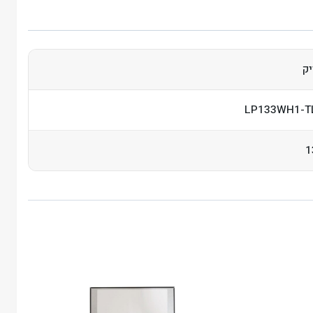
ק
LP133WH1-T