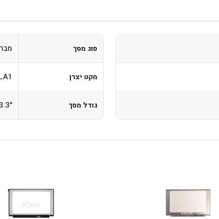
מברי
סוג מסך
LA1
מקט יצרן
"13.3
גודל מסך