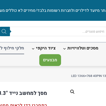
ר מיועד לדילרים ולחברות רשומות בלבד! מחירים לא כוללים מע׳
Produc
sear
מסכים וטלוויזיות
ציוד היקפי
חלקי חילוף לנ
מבצעים
מסך למחשב נייד "13.3 LED 1366×768 40PIN
התחברו כדי לראות מחיר