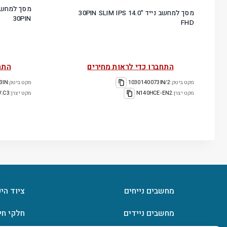
מסך למחשב נייד "14.0 30PIN SLIM IPS
30PIN
FHD
התחברו כדי לראות מחירים
התח
מקט ביטק:
1030140073IN/2
מקט ביטק:
3IN
מקט יצרן:
N140HCE-EN2
מקט יצרן:
V.C3
מחשבים נייחים
ציוד הי
מחשבים ניידים
חלקי חי