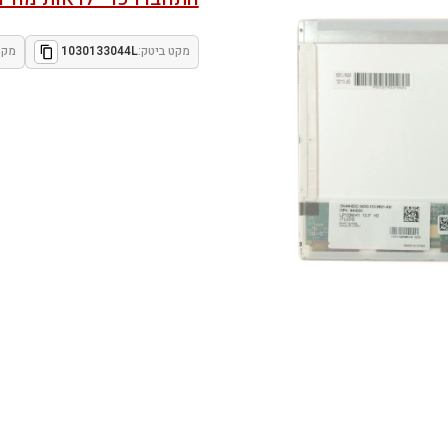
מקט ביטק:
1030133044L
מקט