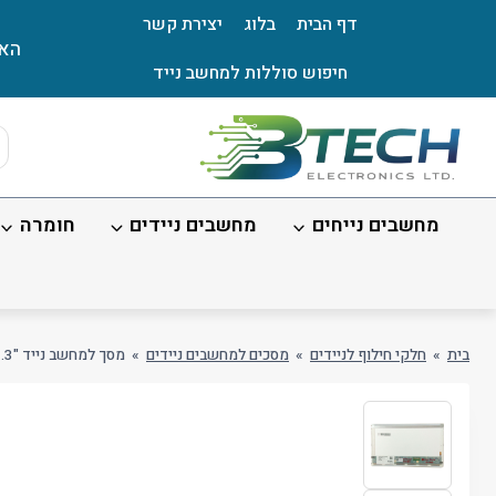
Ski
דף הבית
בלוג
יצירת קשר
t
האת
conten
חיפוש סוללות למחשב נייד
ts
ch
מחשבים נייחים
מחשבים ניידים
חומרה
בית
»
חלקי חילוף לניידים
»
מסכים למחשבים ניידים
»
מסך למחשב נייד "13.3 LED 1366×768 40PIN