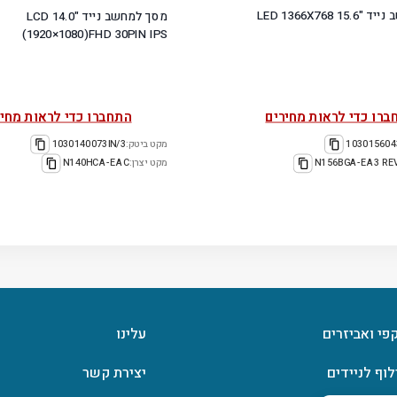
מסך למחשב נייד "15.6 LED 1366X768
מסך למחשב נייד "14.0 LCD
(1920×1080)FHD 30PIN IPS
ברו כדי לראות מחירים
התחברו כדי לראות מחיר
103015604
מקט ביטק:
1030140073IN/3
N156BGA-EA3 RE
מקט יצרן:
N140HCA-EAC
קפי ואביזרים
עלינו
לוף לניידים
יצירת קשר