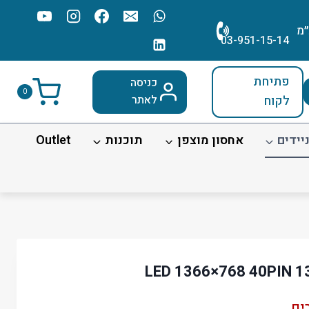
׳מ
03-951-15-14
פתיחת
כניסה
0
לקוח
לאתר
יידים
אחסון מוצפן
תוכנות
Outlet
ים