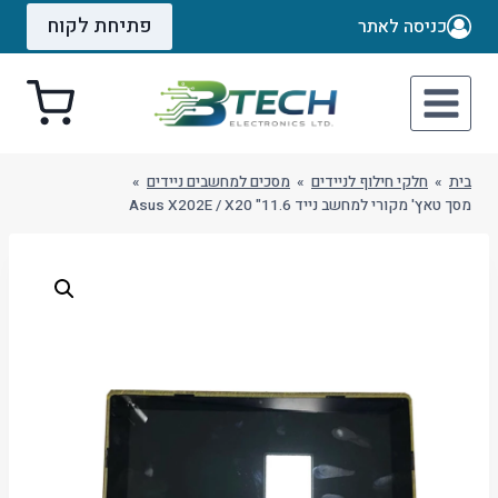
Ski
פתיחת לקוח
כניסה לאתר
t
conten
בית
»
חלקי חילוף לניידים
»
מסכים למחשבים ניידים
»
מסך טאץ' מקורי למחשב נייד 11.6" Asus X202E / X20