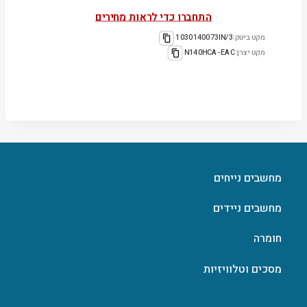
התחברו כדי לראות מחירים
מקט ביטק:
1030140073IN/3
מקט יצרן:
N140HCA-EAC
מחשבים נייחים
מחשבים ניידים
חומרה
מסכים וטלוויזיות