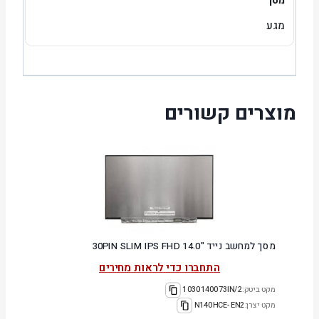
מסך
מגע
מוצרים קשורים
מסך למחשב נייד "14.0 30PIN SLIM IPS FHD
התחברו כדי לראות מחירים
מקט ביטק:
1030140073IN/2
מקט יצרן:
N140HCE-EN2