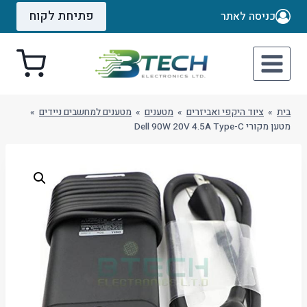
Ski
פתיחת לקוח
כניסה לאתר
t
conten
בית
»
ציוד היקפי ואביזרים
»
מטענים
»
מטענים למחשבים ניידים
»
מטען מקורי Dell 90W 20V 4.5A Type-C