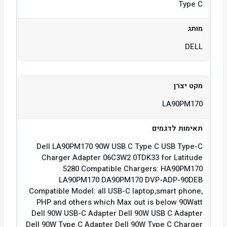
Type C
מותג
DELL
מקט יצרן
LA90PM170
תאימות לדגמים
Dell LA90PM170 90W USB C Type C USB Type-C
Charger Adapter 06C3W2 0TDK33 for Latitude
5280 Compatible Chargers: HA90PM170
LA90PM170 DA90PM170 DVP-ADP-90DEB
Compatible Model: all USB-C laptop,smart phone,
PHP and others which Max out is below 90Watt
Dell 90W USB-C Adapter Dell 90W USB C Adapter
Dell 90W Type C Adapter Dell 90W Type C Charger