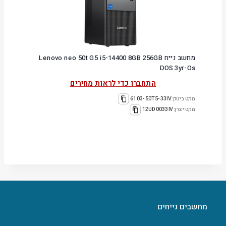
מחשב נייח Lenovo neo 50t G5 i5-14400 8GB 256GB
DOS 3yr-Os
התחברו כדי לראות מחירים
מקט ביטק:
6103-50T5-33IV
מקט יצרן:
12UD0033IV
מחשבים נייחים