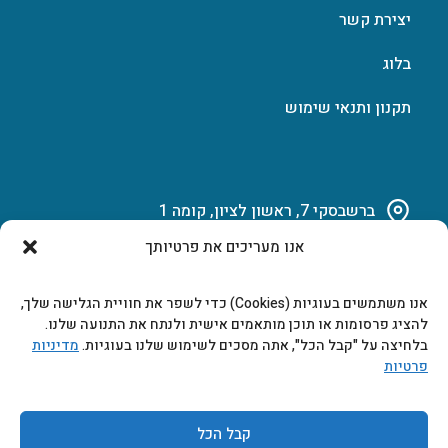
יצירת קשר
בלוג
תקנון ותנאי שימוש
ברשבסקי 7, ראשון לציון, קומה 1
אנו מעריכים את פרטיותך
03-951-15-14
אנו משתמשים בעוגיות (Cookies) כדי לשפר את חוויית הגלישה שלך,
marketing@b-tech.co.il
להציג פרסומות או תוכן מותאמים אישית ולנתח את התנועה שלנו.
בלחיצה על "קבל הכל", אתה מסכים לשימוש שלנו בעוגיות.
מדיניות
פרטיות
משרדים ומכירות: א’ עד ה’ 9:00-17:00
קבל הכל