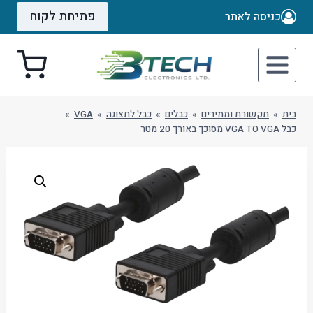
Ski
פתיחת לקוח
כניסה לאתר
t
conten
בית
»
תקשורת וממירים
»
כבלים
»
כבל לתצוגה
»
VGA
»
כבל VGA TO VGA מסוכך באורך 20 מטר