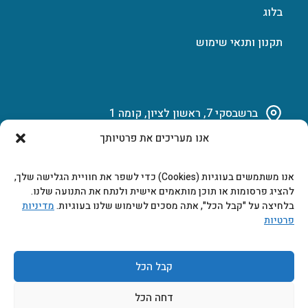
בלוג
תקנון ותנאי שימוש
ברשבסקי 7, ראשון לציון, קומה 1
אנו מעריכים את פרטיותך
03-951-15-14
אנו משתמשים בעוגיות (Cookies) כדי לשפר את חוויית הגלישה שלך,
marketing@b-tech.co.il
להציג פרסומות או תוכן מותאמים אישית ולנתח את התנועה שלנו.
בלחיצה על "קבל הכל", אתה מסכים לשימוש שלנו בעוגיות.
מדיניות
פרטיות
משרדים ומכירות: א’ עד ה’ 9:00-17:00
קבל הכל
דחה הכל