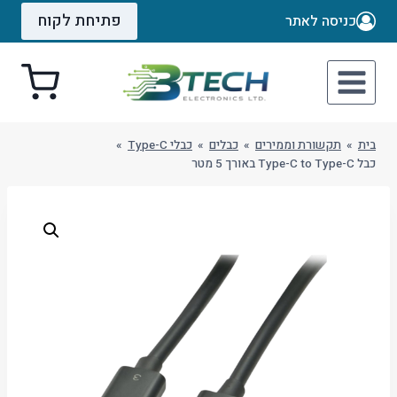
Ski
פתיחת לקוח
כניסה לאתר
t
conten
בית
»
תקשורת וממירים
»
כבלים
»
כבלי Type-C
»
כבל Type-C to Type-C באורך 5 מטר