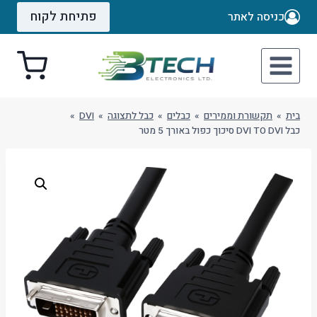
Ski
פתיחת לקוח
כניסה לאתר
t
conten
בית
»
תקשורת וממירים
»
כבלים
»
כבל לתצוגה
»
DVI
»
כבל DVI TO DVI סיכוך כפול באורך 5 מטר