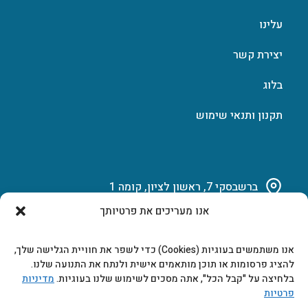
עלינו
יצירת קשר
בלוג
תקנון ותנאי שימוש
ברשבסקי 7, ראשון לציון, קומה 1
אנו מעריכים את פרטיותך
03-951-15-14
אנו משתמשים בעוגיות (Cookies) כדי לשפר את חוויית הגלישה שלך,
marketing@b-tech.co.il
להציג פרסומות או תוכן מותאמים אישית ולנתח את התנועה שלנו.
בלחיצה על "קבל הכל", אתה מסכים לשימוש שלנו בעוגיות.
מדיניות
פרטיות
משרדים ומכירות: א’ עד ה’ 9:00-17:00