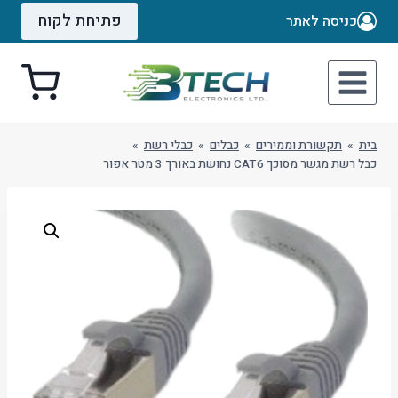
Ski
פתיחת לקוח
כניסה לאתר
t
conten
בית
»
תקשורת וממירים
»
כבלים
»
כבלי רשת
»
כבל רשת מגשר מסוכך CAT6 נחושת באורך 3 מטר אפור