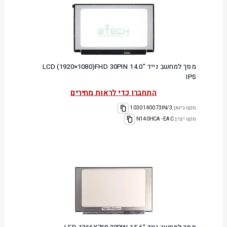
מסך למחשב נייד "14.0 LCD (1920×1080)FHD 30PIN
IPS
התחברו כדי לראות מחירים
מקט ביטק:
1030140073IN/3
מקט יצרן:
N140HCA-EAC