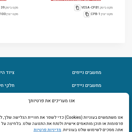
מקט ביטק:
VESA-CPB1
מקט ביטק:
-H100
מקט יצרן:
CPB-1
מקט יצרן:
-100
מחשבים נייחים
ציוד הי
מחשבים ניידים
חלקי חי
חומרה
אחסון מ
אנו מעריכים את פרטיותך
מסכים וטלוויזיות
תוכנות
אנו משתמשים בעוגיות (Cookies) כדי לשפר את חוויית הגלישה שלך
פרסומות או תוכן מותאמים אישית ולנתח את התנועה שלנו. בלחיצה על "
אתה מסכים לשימוש שלנו בעוגיות.
מדיניות פרטיות