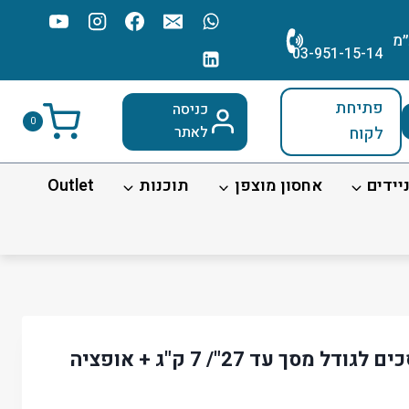
׳מ
03-951-15-14
פתיחת
כניסה
0
לקוח
לאתר
יידים
אחסון מוצפן
תוכנות
Outlet
זרוע שולחנית ל-3 מסכים לגודל מסך עד 27"/ 7 ק"ג + אופציה