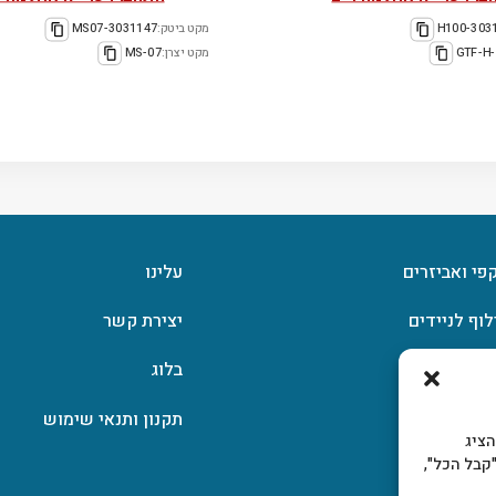
303139
מקט ביטק:
3031147-MS07
GTF-H
מקט יצרן:
MS-07
קפי ואביזרים
עלינו
לוף לניידים
יצירת קשר
וצפן
בלוג
תקנון ותנאי שימוש
, להציג
קבל הכל",