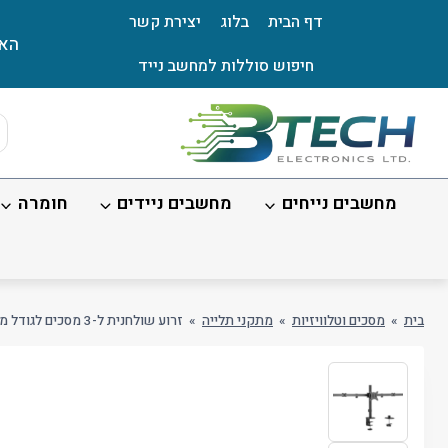
Ski
דף הבית
בלוג
יצירת קשר
t
האת
conten
חיפוש סוללות למחשב נייד
ts
ch
מחשבים נייחים
מחשבים ניידים
חומרה
בית
»
מסכים וטלוויזיות
»
מתקני תלייה
»
זרוע שולחנית ל-3 מסכים לגודל מסך עד 27"/ 7 ק"ג + אופציה להברגה