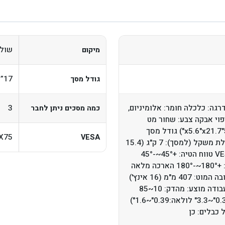
שולח
מיקום
17” עד 27”
גודל מסך
רגה: כלכלה חומר: אלומיניום,
3
כמה מסכים ניתן לחבר
פוי אבקה צבע: שחור מט
מידות: 1433x141x550 מ"מ (56.4"x5.6"x21.7") גודל מסך
X75
VESA
מתאים: 17"-27" כמות מסך: 3 קיבולת משקל (למסך): 7 ק"ג (15.4
פאונד) תואם VESA: 75x75,100x100 טווח הטיה: +45°~-45°
טווח סיבוב: +90°~-90° סיבוב מסך: +180°~-180° הארכה מלאה
של הזרוע: 658 מ"מ (25.9 אינץ') גובה המוט: 407 מ"מ (16 אינץ')
התקנה: מהדק, לולאה עובי שולחן עבודה מוצע: מהדק: 10~85
מ"מ לולאה: 10~40 מ"מ (מהדק: 0.39"~3.3" לולאה:0.39"~1.6")