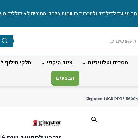
ר מיועד לדילרים ולחברות רשומות בלבד! מחירים לא כוללים מע׳
Produc
sear
מסכים וטלוויזיות
ציוד היקפי
חלקי חילוף לנ
מבצעים
זיכרון למחשב נייח Kingston 16GB DDR5 5600MHz CL46