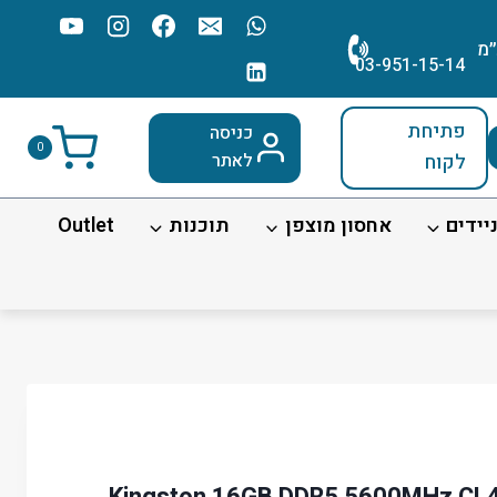
׳מ
03-951-15-14
פתיחת
כניסה
0
לקוח
לאתר
יידים
אחסון מוצפן
תוכנות
Outlet