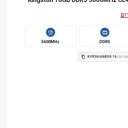
ים
5600MHz
DDR5
ט יצרן:
KVR56U46BS8-16