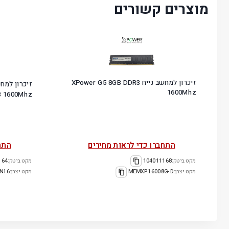
מוצרים קשורים
זיכרון למחשב נייח XPower G5 8GB DDR3
1600Mhz
3 1600Mhz
התחברו כדי לראות מחירים
התח
מקט ביטק:
104011168
מקט ביטק:
164
מקט יצרן:
MEMXP16008G-D
מקט יצרן:
N16