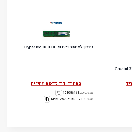
זיכרון למחשב נייח Hypertec 8GB DDR3
Crucial 32GB
ים
התחברו כדי לראות מחירים
מקט ביטק:
104086168
מקט יצרן:
MEM128008GBD-LV