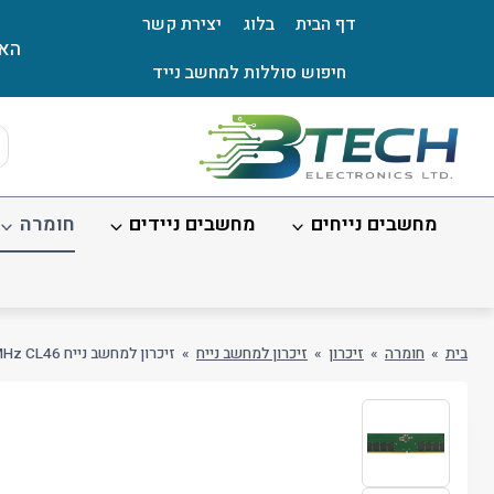
Ski
דף הבית
בלוג
יצירת קשר
t
האת
conten
חיפוש סוללות למחשב נייד
ts
ch
מחשבים נייחים
מחשבים ניידים
חומרה
בית
»
חומרה
»
זיכרון
»
זיכרון למחשב נייח
»
זיכרון למחשב נייח Kingston 16GB DDR5 5600MHz CL46