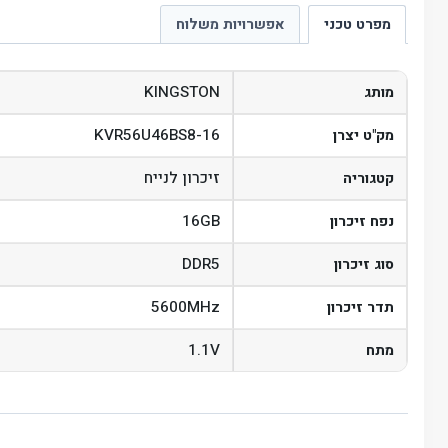
מפרט טכני
אפשרויות משלוח
KINGSTON
מותג
KVR56U46BS8-16
מק"ט יצרן
זיכרון לנייח
קטגוריה
16GB
נפח זיכרון
DDR5
סוג זיכרון
5600MHz
תדר זיכרון
1.1V
מתח