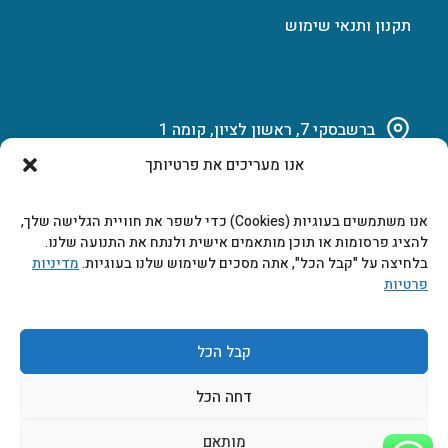
תקנון ותנאי שימוש
ברשבסקי 7, ראשון לציון, קומה 1
אנו מעריכים את פרטיותך
03-951-15-14
אנו משתמשים בעוגיות (Cookies) כדי לשפר את חוויית הגלישה שלך,
marketing@b-tech.co.il
להציג פרסומות או תוכן מותאמים אישית ולנתח את התנועה שלנו.
בלחיצה על "קבל הכל", אתה מסכים לשימוש שלנו בעוגיות.
מדיניות
פרטיות
משרדים ומכירות: א’ עד ה’ 9:00-17:00
קבל הכל
דחה הכל
מותאם