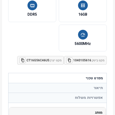
DDR5
16GB
5600MHz
מקט ביטק:
1040105616
מקט יצרן:
CT16G56C46U5
מפרט טכני
תיאור
אפשרויות משלוח
מותג