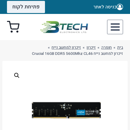
Ski
פתיחת לקוח
כניסה לאתר
t
conten
בית
»
חומרה
»
זיכרון
»
זיכרון למחשב נייח
»
זיכרון למחשב נייח Crucial 16GB DDR5 5600Mhz CL46