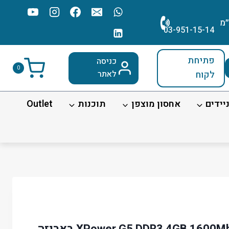
׳מ
03-951-15-14
פתיחת
כניסה
0
לקוח
לאתר
יידים
אחסון מוצפן
תוכנות
Outlet
זיכרון למחשב נייד XPower G5 DDR3 4GB 1600Mhz באריזה