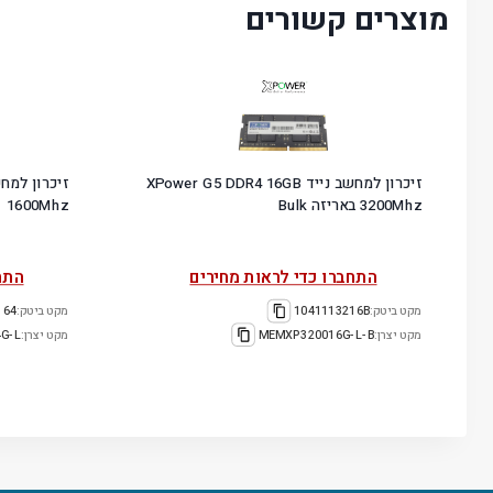
מוצרים קשורים
זיכרון למחשב נייד XPower G5 DDR4 16GB
3200Mhz באריזה Bulk
1600Mhz
התחברו כדי לראות מחירים
התח
מקט ביטק:
1041113216B
מקט ביטק:
164
מקט יצרן:
MEMXP320016G-L-B
מקט יצרן:
G-L