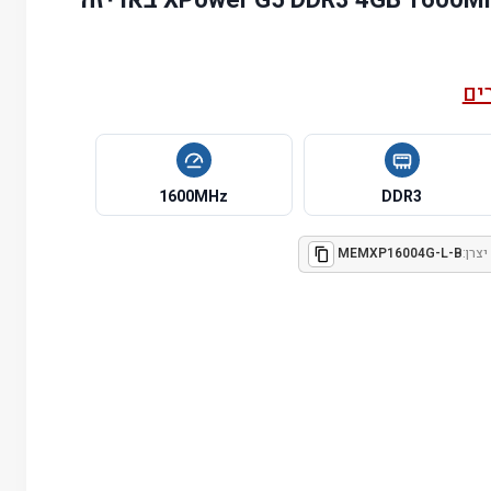
ים
1600MHz
DDR3
צרן:
MEMXP16004G-L-B