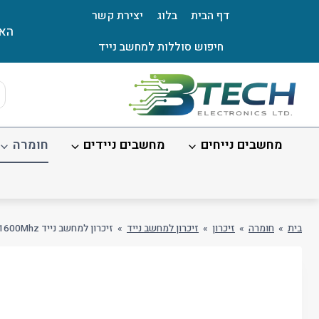
Ski
דף הבית
בלוג
יצירת קשר
t
האת
conten
חיפוש סוללות למחשב נייד
ts
ch
מחשבים נייחים
מחשבים ניידים
חומרה
בית
»
חומרה
»
זיכרון
»
זיכרון למחשב נייד
»
זיכרון למחשב נייד XPower G5 DDR3 4GB 1600Mhz באריזה Bulk