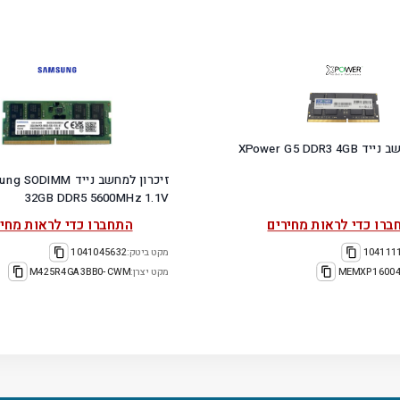
זיכרון למחשב נייד XPower G5 DDR3 4GB
זיכרון למחשב נייד ODIMM
32GB DDR5 5600MHz 1.1V
ברו כדי לראות מחירים
התחברו כדי לראות מחיר
104111
מקט ביטק:
1041045632
MEMXP16004
מקט יצרן:
M425R4GA3BB0-CWM