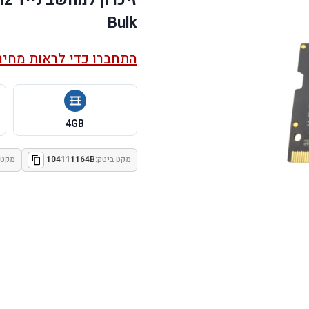
Bulk
התחברו כדי לראות מחיר
4GB
מקט ביטק:
104111164B
מקט י