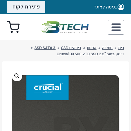
Ski
פתיחת לקוח
כניסה לאתר
t
conten
בית
»
חומרה
»
אחסון
»
דיסקים SSD
»
SSD SATA 3
»
דיסק Crucial BX500 2TB SSD 2.5" Sata