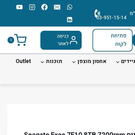
׳מ
03-951-15-14
פתיחת
כניסה
0
לקוח
לאתר
יידים
אחסון מוצפן
תוכנות
Outlet
דיסק קשיח פנימי לנייח Seagate Exos 7E10 8TB 7200rpm