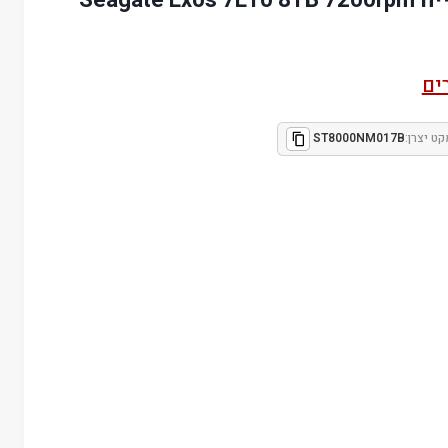
ים
קט יצרן:
ST8000NM017B