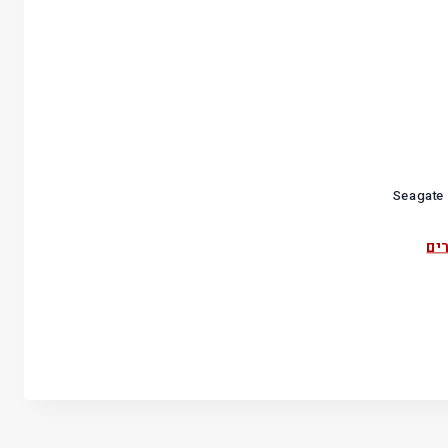
י לנייח 3.5 Seagate 14TB
ים