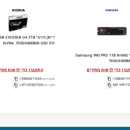
דיסק פנימי A EXCERIA G4 2TB
NVMe 7300/6800MB SSD 5Yr
דיסק פנימי Samsung 990 PRO 1TB NVME
7450/6900M
ברו כדי לראות מחירים
התחברו כדי לראות מחיר
1058041T-
מקט ביטק:
1058052T-KG4
MZ-V9P1T
מקט יצרן:
LSF10Z002TG8