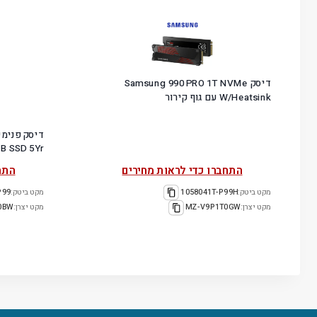
דיסק Samsung 990 PRO 1T NVMe
W/Heatsink עם גוף קירור
B SSD 5Yr
התחברו כדי לראות מחירים
התח
מקט ביטק:
1058041T-P99H
מקט ביטק:
P99
מקט יצרן:
MZ-V9P1T0GW
מקט יצרן:
0BW