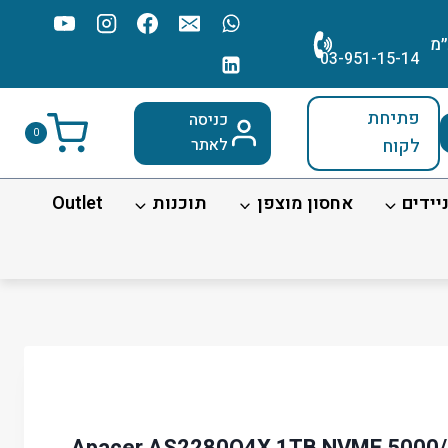
׳מ
03-951-15-14
פתיחת
כניסה
0
לקוח
לאתר
יידים
אחסון מוצפן
תוכנות
Outlet
י Apacer AS2280Q4X 1TB NVME 5000/4400MB