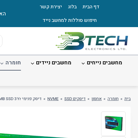
Ski
דף הבית
בלוג
יצירת קשר
t
האת
conten
חיפוש סוללות למחשב נייד
ts
ch
מחשבים נייחים
מחשבים ניידים
חומרה
בית
»
חומרה
»
אחסון
»
דיסקים SSD
»
NVME
»
דיסק פנימי Apacer AS2280Q4X 1TB NVME 5000/4400MB SSD 3Yr