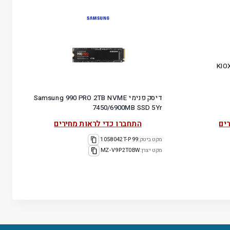
KIOXI
דיסק פנימי Samsung 990 PRO 2TB NVME
7450/6900MB SSD 5Yr
ים
התחברו כדי לראות מחירים
מקט ביטק:
1058042T-P99
מקט יצרן:
MZ-V9P2T0BW