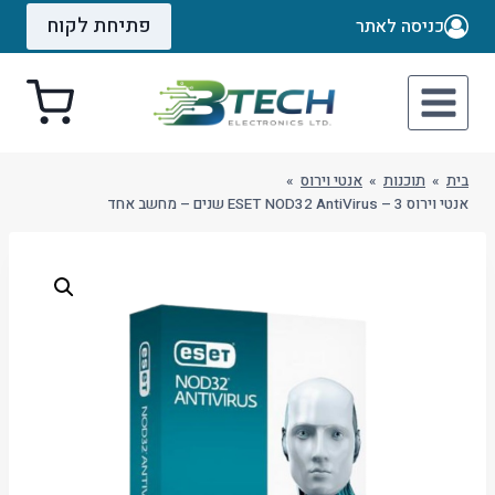
Ski
פתיחת לקוח
כניסה לאתר
t
conten
בית
»
תוכנות
»
אנטי וירוס
»
אנטי וירוס ESET NOD32 AntiVirus – 3 שנים – מחשב אחד