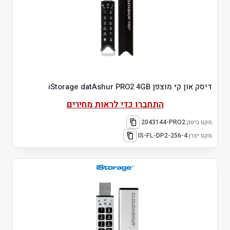
דיסק און קי מוצפן iStorage datAshur PRO2 4GB
התחברו כדי לראות מחירים
מקט ביטק:
2043144-PRO2
מקט יצרן:
IS-FL-DP2-256-4