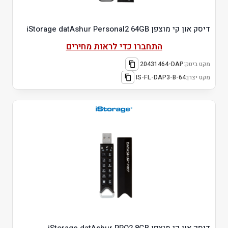
דיסק און קי מוצפן iStorage datAshur Personal2 64GB
התחברו כדי לראות מחירים
מקט ביטק:
20431464-DAP
מקט יצרן:
IS-FL-DAP3-B-64