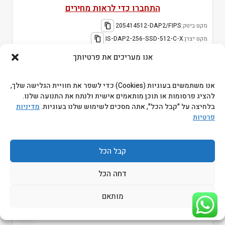
התחברו כדי לראות מחירים
מקט ביטק:
205414512-DAP2/FIPS
מקט יצרן:
IS-DAP2-256-SSD-512-C-X
אנו מעריכים את פרטיותך
אנו משתמשים בעוגיות (Cookies) כדי לשפר את חוויית הגלישה שלך,
להציג פרסומות או תוכן מותאמים אישית ולנתח את התנועה שלנו.
בלחיצה על "קבל הכל", אתה מסכים לשימוש שלנו בעוגיות.
מדיניות
פרטיות
קבל הכל
דחה הכל
דיסק חיצוני מוצפן Kanguru Defender SSD350 1TB USB
מותאם
3.2 Black
התחברו כדי לראות מחירים