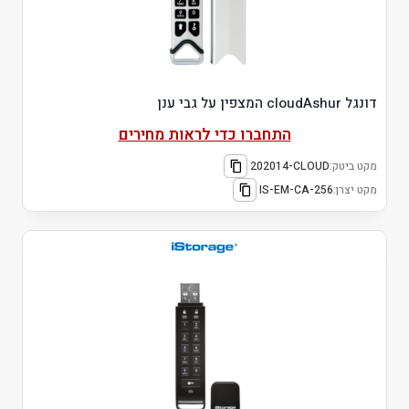
דונגל cloudAshur המצפין על גבי ענן
התחברו כדי לראות מחירים
מקט ביטק:
202014-CLOUD
מקט יצרן:
IS-EM-CA-256