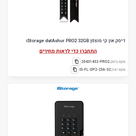
דיסק און קי מוצפן iStorage datAshur PRO2 32GB
התחברו כדי לראות מחירים
מקט ביטק:
20431432-PRO2
מקט יצרן:
IS-FL-DP2-256-32