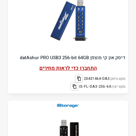
דיסק און קי מוצפן datAshur PRO USB3 256-bit 64GB
התחברו כדי לראות מחירים
מקט ביטק:
20431464-DA3
מקט יצרן:
IS-FL-DA3-256-64