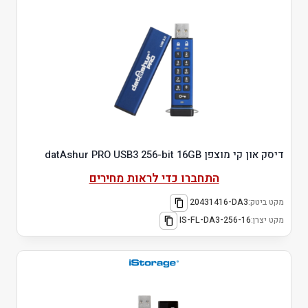
דיסק און קי מוצפן datAshur PRO USB3 256-bit 16GB
התחברו כדי לראות מחירים
מקט ביטק:
20431416-DA3
מקט יצרן:
IS-FL-DA3-256-16