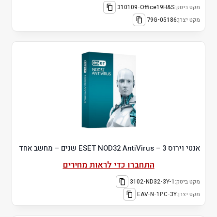
מקט ביטק:
310109-Office19H&S
מקט יצרן:
79G-05186
אנטי וירוס ESET NOD32 AntiVirus – 3 שנים – מחשב אחד
התחברו כדי לראות מחירים
מקט ביטק:
3102-ND32-3Y-1
מקט יצרן:
EAV-N-1PC-3Y