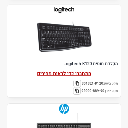
מקלדת חוטית Logitech K120
התחברו כדי לראות מחירים
מקט ביטק:
301321-K120
מקט יצרן:
92000-889-90