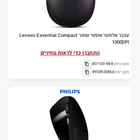
עכבר אלחוטי אופטי שחור Lenovo Essential Compact
1000DPI
התחברו כדי לראות מחירים
מקט ביטק:
301103-864
מקט יצרן:
4Y50R20864