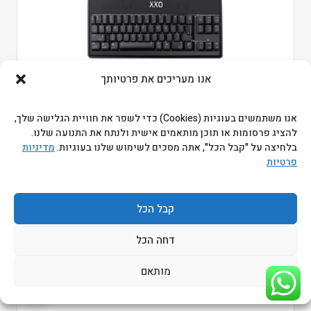
אנו מעריכים את פרטיותך
מקלדת חוטית XPOWER USB
אנו משתמשים בעוגיות (Cookies) כדי לשפר את חוויית הגלישה שלך,
התחברו כדי לראות מחירים
להציג פרסומות או תוכן מותאמים אישית ולנתח את התנועה שלנו.
בלחיצה על "קבל הכל", אתה מסכים לשימוש שלנו בעוגיות.
מדיניות
מקט ביטק:
301300-303
פרטיות
מקט יצרן:
301300-303
קבל הכל
דחה הכל
מותאם