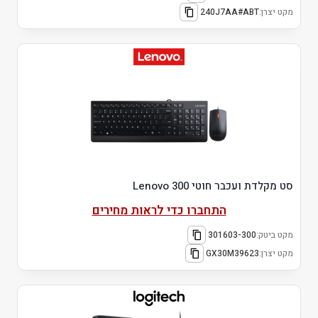
מקט יצרן:
240J7AA#ABT
סט מקלדת ועכבר חוטי Lenovo 300
התחברו כדי לראות מחירים
מקט ביטק:
301603-300
מקט יצרן:
GX30M39623