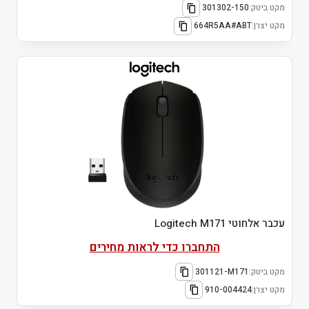
מקט ביטק:
301302-150
מקט יצרן:
664R5AA#ABT
עכבר אלחוטי Logitech M171
התחברו כדי לראות מחירים
מקט ביטק:
301121-M171
מקט יצרן:
910-004424