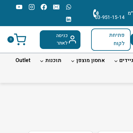
׳מ
03-951-15-14
פתיחת
כניסה
0
לקוח
לאתר
יידים
אחסון מוצפן
תוכנות
Outlet