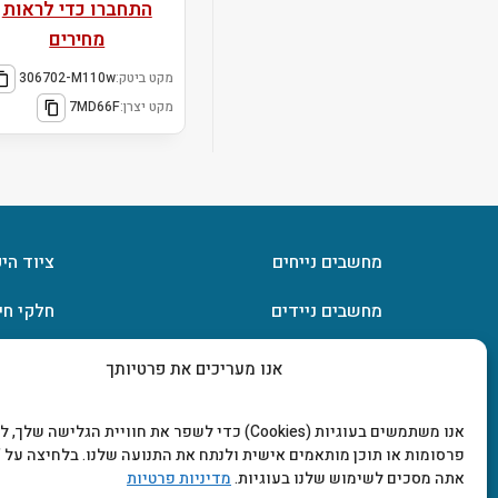
התחברו כדי לראות
מחירים
מקט ביטק:
306702-M110w
מקט יצרן:
7MD66F
מחשבים נייחים
ציוד הי
מחשבים ניידים
חלקי חי
חומרה
אחסון מ
אנו מעריכים את פרטיותך
מסכים וטלוויזיות
תוכנות
אנו משתמשים בעוגיות (Cookies) כדי לשפר את חוויית הגלישה שלך
פרסומות או תוכן מותאמים אישית ולנתח את התנועה שלנו. בלחיצה על "
אתה מסכים לשימוש שלנו בעוגיות.
מדיניות פרטיות