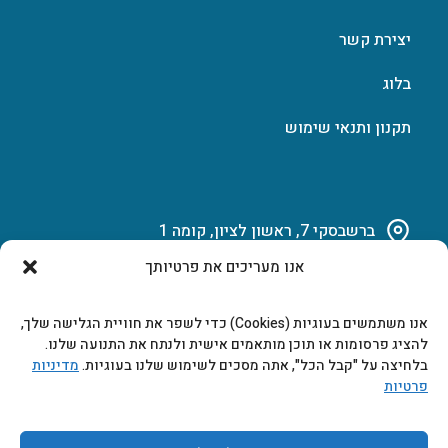
יצירת קשר
בלוג
תקנון ותנאי שימוש
ברשבסקי 7, ראשון לציון, קומה 1
אנו מעריכים את פרטיותך
03-951-15-14
אנו משתמשים בעוגיות (Cookies) כדי לשפר את חוויית הגלישה שלך,
marketing@b-tech.co.il
להציג פרסומות או תוכן מותאמים אישית ולנתח את התנועה שלנו.
בלחיצה על "קבל הכל", אתה מסכים לשימוש שלנו בעוגיות.
מדיניות
פרטיות
משרדים ומכירות: א’ עד ה’ 9:00-17:00