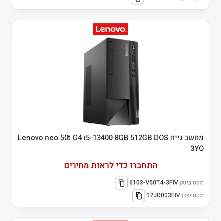
מחשב נייח Lenovo neo 50t G4 i5-13400 8GB 512GB DOS
3YO
התחברו כדי לראות מחירים
מקט ביטק:
6103-V50T4-3FIV
מקט יצרן:
12JD003FIV