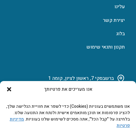
עלינו
יצירת קשר
בלוג
תקנון ותנאי שימוש
ברשבסקי 7, ראשון לציון, קומה 1
אנו מעריכים את פרטיותך
03-951-15-14
אנו משתמשים בעוגיות (Cookies) כדי לשפר את חוויית הגלישה שלך,
marketing@b-tech.co.il
להציג פרסומות או תוכן מותאמים אישית ולנתח את התנועה שלנו.
בלחיצה על "קבל הכל", אתה מסכים לשימוש שלנו בעוגיות.
מדיניות
פרטיות
משרדים ומכירות: א’ עד ה’ 9:00-17:00