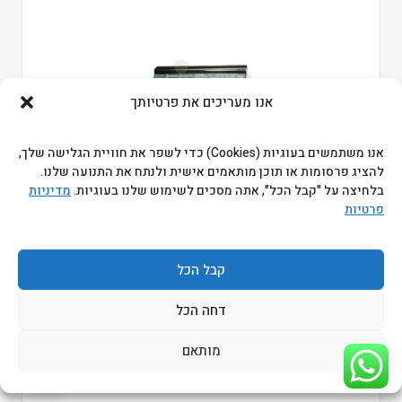
אנו מעריכים את פרטיותך
אנו משתמשים בעוגיות (Cookies) כדי לשפר את חוויית הגלישה שלך,
להציג פרסומות או תוכן מותאמים אישית ולנתח את התנועה שלנו.
סוללה מקורית למחשב נייד Asus EEE PC 1025C 48Wh
בלחיצה על "קבל הכל", אתה מסכים לשימוש שלנו בעוגיות.
מדיניות
פרטיות
התחברו כדי לראות מחירים
מקט ביטק:
101007-1025C
קבל הכל
מקט יצרן:
A31-1025
דחה הכל
מותאם