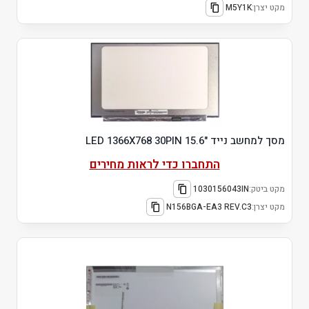
מקט יצרן:
M5Y1K
מסך למחשב נייד "15.6 LED 1366X768 30PIN
התחברו כדי לראות מחירים
מקט ביטק:
1030156043IN
מקט יצרן:
N156BGA-EA3 REV.C3