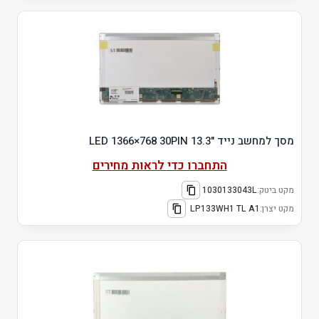
מסך למחשב נייד "13.3 LED 1366×768 30PIN
התחברו כדי לראות מחירים
מקט ביטק:
1030133043L
מקט יצרן:
LP133WH1 TL A1