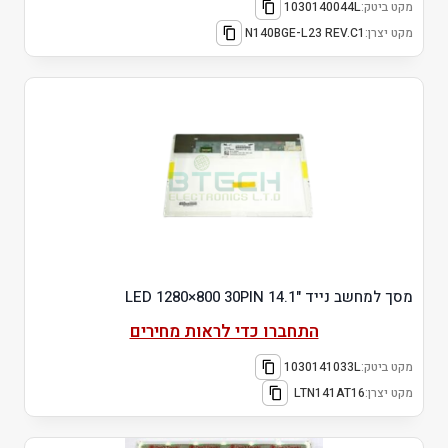
מקט ביטק:
1030140044L
מקט יצרן:
N140BGE-L23 REV.C1
מסך למחשב נייד "14.1 LED 1280×800 30PIN
התחברו כדי לראות מחירים
מקט ביטק:
1030141033L
מקט יצרן:
LTN141AT16