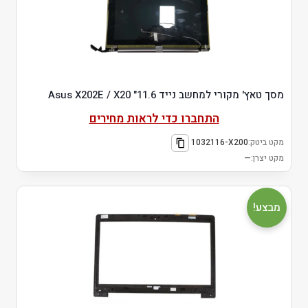
מסך טאץ' מקורי למחשב נייד 11.6" Asus X202E / X20
התחברו כדי לראות מחירים
מקט ביטק:
1032116-X200
מקט יצרן:
—
מבצע!