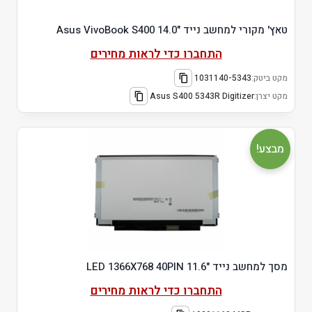
טאץ' מקורי למחשב נייד "14.0 Asus VivoBook S400
התחברו כדי לראות מחירים
מקט ביטק:
1031140-5343
מקט יצרן:
Asus S400 5343R Digitizer
מבצע!
מסך למחשב נייד "11.6 LED 1366X768 40PIN
התחברו כדי לראות מחירים