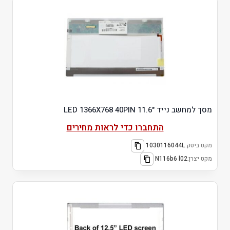
מסך למחשב נייד "11.6 LED 1366X768 40PIN
התחברו כדי לראות מחירים
מקט ביטק:
1030116044L
מקט יצרן:
N116b6 l02