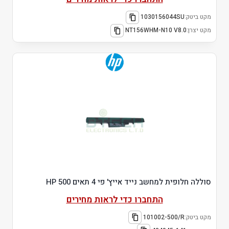
מקט ביטק:
1030156044SU
מקט יצרן:
NT156WHM-N10 V8.0
סוללה חלופית למחשב נייד אייץ' פי 4 תאים HP 500
התחברו כדי לראות מחירים
מקט ביטק:
101002-500/R