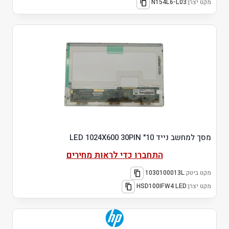
מקט יצרן:
N154L6-L03
מסך למחשב נייד 10" LED 1024X600 30PIN
התחברו כדי לראות מחירים
מקט ביטק:
1030100013L
מקט יצרן:
HSD100IFW4 LED