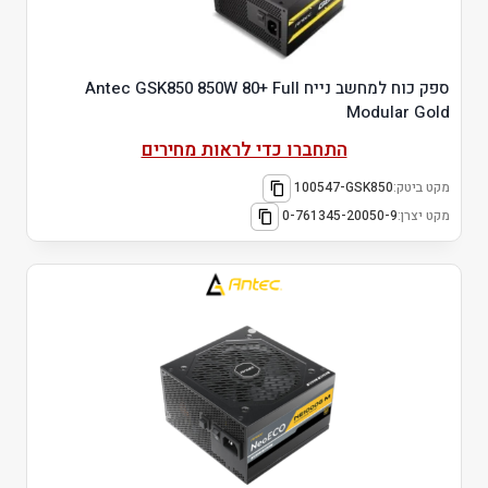
ספק כוח למחשב נייח Antec GSK850 850W 80+ Full
Modular Gold
התחברו כדי לראות מחירים
מקט ביטק:
100547-GSK850
מקט יצרן:
0-761345-20050-9