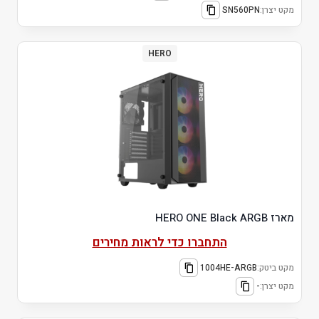
מקט יצרן:
SN560PN
HERO
מארז HERO ONE Black ARGB
התחברו כדי לראות מחירים
מקט ביטק:
1004HE-ARGB
מקט יצרן:
-