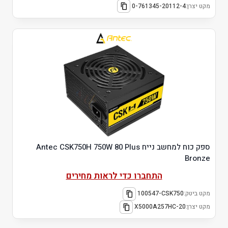
מקט יצרן:
0-761345-20112-4
ספק כוח למחשב נייח Antec CSK750H 750W 80 Plus
Bronze
התחברו כדי לראות מחירים
מקט ביטק:
100547-CSK750
מקט יצרן:
X5000A257HC-20