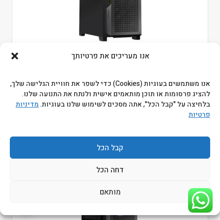
מארז Antec P20CE Black Mid-Tower
אנו מעריכים את פרטיותך
התחברו כדי לראות מחירים
אנו משתמשים בעוגיות (Cookies) כדי לשפר את חוויית הגלישה שלך,
מקט ביטק:
100447-P20CE
להציג פרסומות או תוכן מותאמים אישית ולנתח את התנועה שלנו.
מקט יצרן:
0-761345-80104-1
בלחיצה על "קבל הכל", אתה מסכים לשימוש שלנו בעוגיות.
מדיניות
פרטיות
קבל הכל
דחה הכל
מותאם