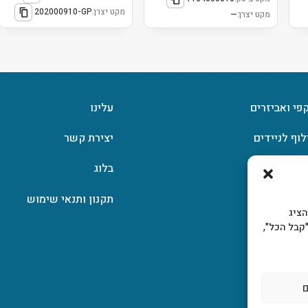
מקט יצרן:
202000910-GP
מקט יצרן:
—
קפי ואביזרים
עלינו
לוף לניידים
יצירת קשר
וצפן
בלוג
תקנון ותנאי שימוש
, להציג
קבל הכל",