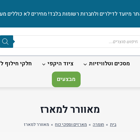
ר מיועד לדילרים ולחברות רשומות בלבד! מחירים לא כוללים מע׳
Produc
sear
מסכים וטלוויזיות
ציוד היקפי
חלקי חילוף לנ
מבצעים
מאוורר למארז
בית
»
חומרה
»
מארזים וספקי כוח
»
מאוורר למארז