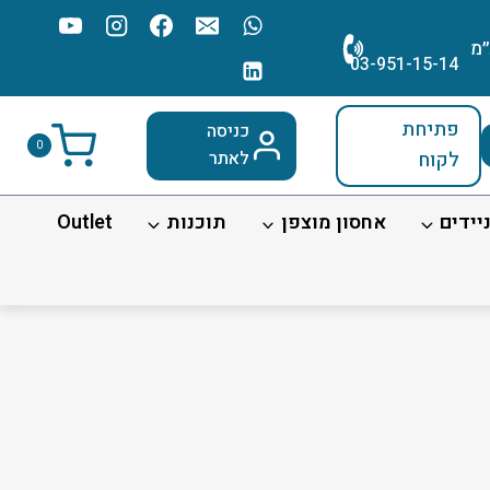
׳מ
03-951-15-14
פתיחת
כניסה
0
לקוח
לאתר
יידים
אחסון מוצפן
תוכנות
Outlet