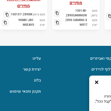
מחירים
מחירים
מקט
100148-
מקט ביטק:
100107-Z890M
ביטק:
Z890GAMINGW
מקט
Z890 GAMING X
מקט
90MB1J80-
יצרן:
WIFI7
יצרן:
M0EAY0
קפי ואביזרים
עלינו
לוף לניידים
יצירת קשר
וצפן
בלוג
תקנון ותנאי שימוש
, להציג
קבל הכל",