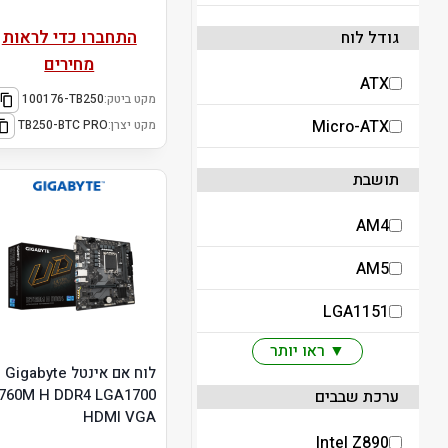
התחברו כדי לראות
גודל לוח
מחירים
ATX
מקט ביטק:
100176-TB250
Micro-ATX
מקט יצרן:
TB250-BTC PRO
תושבת
AM4
AM5
LGA1151
▼ ראו יותר
לוח אם אינטל Gigabyte
760M H DDR4 LGA1700
ערכת שבבים
HDMI VGA
Intel Z890