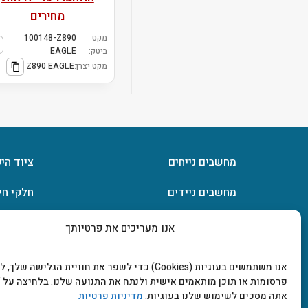
מחירים
מקט
100148-Z890
ביטק:
EAGLE
מקט יצרן:
Z890 EAGLE
מחשבים נייחים
ציוד הי
מחשבים ניידים
חלקי חי
חומרה
אחסון מ
אנו מעריכים את פרטיותך
מסכים וטלוויזיות
תוכנות
אנו משתמשים בעוגיות (Cookies) כדי לשפר את חוויית הגלישה שלך
פרסומות או תוכן מותאמים אישית ולנתח את התנועה שלנו. בלחיצה על "
אתה מסכים לשימוש שלנו בעוגיות.
מדיניות פרטיות