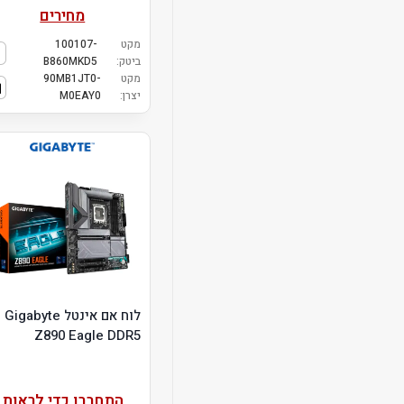
מחירים
מקט
100107-
ביטק:
B860MKD5
מקט
90MB1JT0-
יצרן:
M0EAY0
לוח אם אינטל Gigabyte
Z890 Eagle DDR5
התחברו כדי לראות