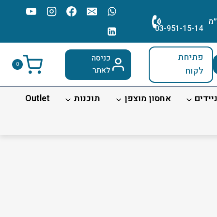
׳מ
03-951-15-14
פתיחת
כניסה
0
לקוח
לאתר
יידים
אחסון מוצפן
תוכנות
Outlet