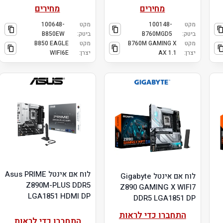
מחירים
מחירים
מקט
100148-
מקט
100648-
ביטק:
B760MGD5
ביטק:
B850EW
מקט
B760M GAMING X
מקט
B850 EAGLE
יצרן:
AX 1.1
יצרן:
WIFI6E
לוח אם אינטל Asus PRIME
לוח אם אינטל Gigabyte
Z890M-PLUS DDR5
Z890 GAMING X WIFI7
LGA1851 HDMI DP
DDR5 LGA1851 DP
התחברו כדי לראות
התחברו כדי לראות