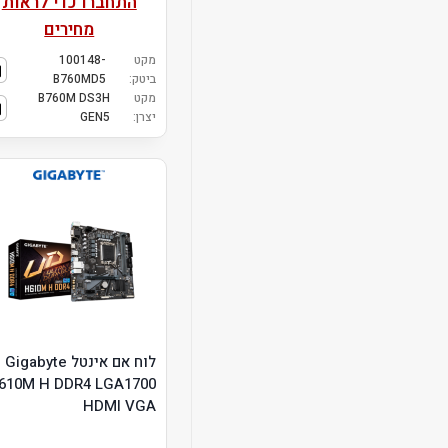
התחברו כדי לראות
מחירים
מקט
100148-
ביטק:
B760MD5
מקט
B760M DS3H
יצרן:
GEN5
לוח אם אינטל Gigabyte
610M H DDR4 LGA1700
HDMI VGA