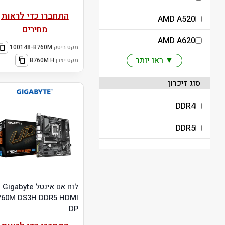
התחברו כדי לראות
AMD A520
מחירים
AMD A620
מקט ביטק:
100148-B760M
▼ ראו יותר
מקט יצרן:
B760M H
סוג זיכרון
DDR4
DDR5
לוח אם אינטל Gigabyte
760M DS3H DDR5 HDMI
DP