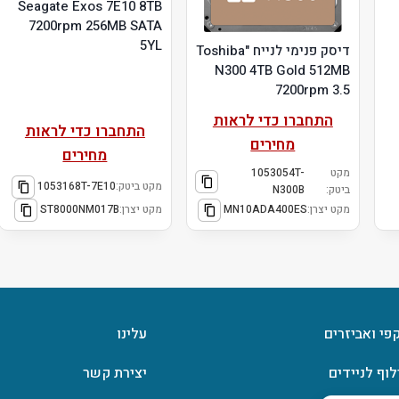
Seagate Exos 7E10 8TB
7200rpm 256MB SATA
5YL
דיסק פנימי לנייח "Toshiba
N300 4TB Gold 512MB
7200rpm 3.5
התחברו כדי לראות
התחברו כדי לראות
מחירים
מחירים
מקט
1053054T-
מקט ביטק:
1053168T-7E10
ביטק:
N300B
מקט יצרן:
MN10ADA400ES
מקט יצרן:
ST8000NM017B
קפי ואביזרים
עלינו
לוף לניידים
יצירת קשר