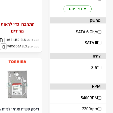
▼ ראו יותר
ממשק
התחברו כדי לראות
מחירים
SATA 6 Gb/s
מקט ביטק:
10531450-BLU
SATA III
מקט יצרן:
‎WD5000AZLX
צורה
"3.5
RPM
5400RPM
7200rpm
דיסק ק