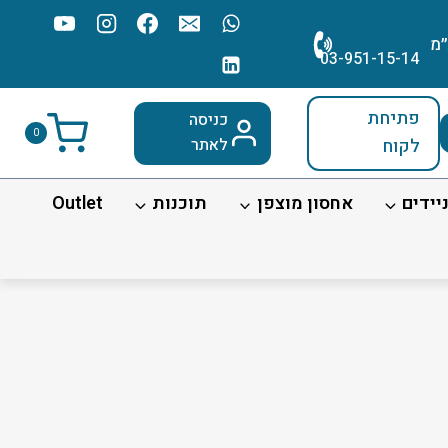
׳מ
03-951-15-14
פתיחת
כניסה
0
לקוח
לאתר
יידים
אחסון מוצפן
תוכנות
Outlet