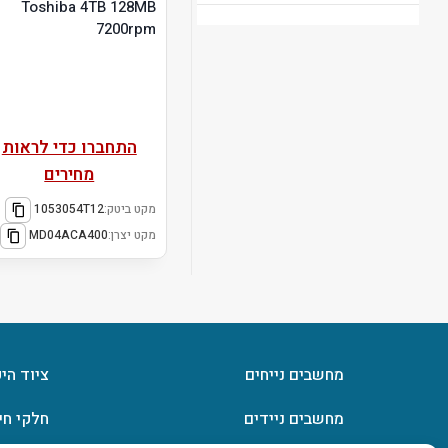
Toshiba 4TB 128MB
7200rpm
התחברו כדי לראות
מחירים
מקט ביטק:
1053054T12
מקט יצרן:
MD04ACA400
מחשבים נייחים
ציוד הי
מחשבים ניידים
חלקי חי