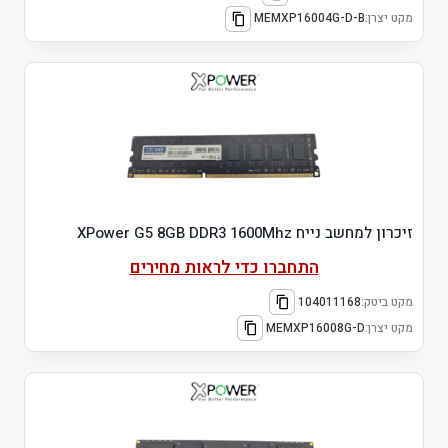
מקט יצרן:
MEMXP16004G-D-B
זיכרון למחשב נייח XPower G5 8GB DDR3 1600Mhz
התחברו כדי לראות מחירים
מקט ביטק:
104011168
מקט יצרן:
MEMXP16008G-D