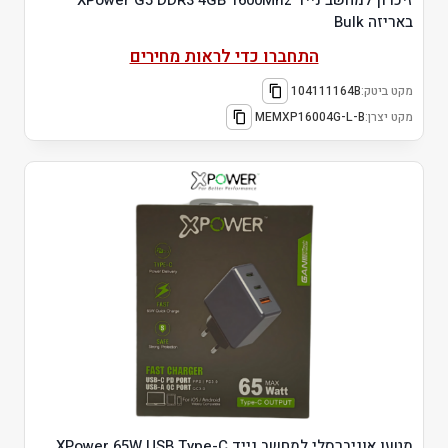
באריזה Bulk
התחברו כדי לראות מחירים
מקט ביטק:
104111164B
מקט יצרן:
MEMXP16004G-L-B
מטען אוניברסלי למחשב נייד XPower 65W USB Type-C