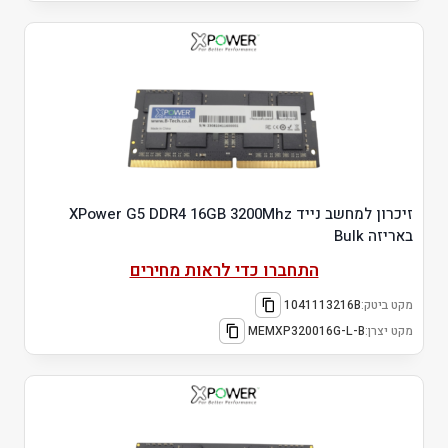
זיכרון למחשב נייד XPower G5 DDR4 16GB 3200Mhz
באריזה Bulk
התחברו כדי לראות מחירים
מקט ביטק:
1041113216B
מקט יצרן:
MEMXP320016G-L-B