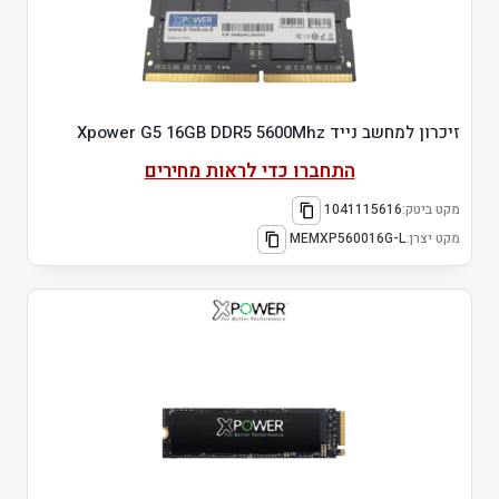
זיכרון למחשב נייד Xpower G5 16GB DDR5 5600Mhz
התחברו כדי לראות מחירים
מקט ביטק:
1041115616
מקט יצרן:
MEMXP560016G-L