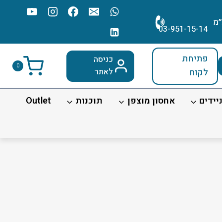
׳מ
03-951-15-14
פתיחת
כניסה
0
לקוח
לאתר
יידים
אחסון מוצפן
תוכנות
Outlet