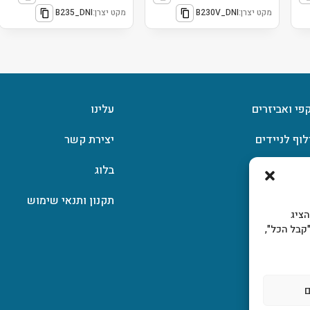
מקט יצרן:
B230V_DNI
מקט יצרן:
B235_DNI
קפי ואביזרים
עלינו
לוף לניידים
יצירת קשר
וצפן
בלוג
תקנון ותנאי שימוש
, להציג
קבל הכל",