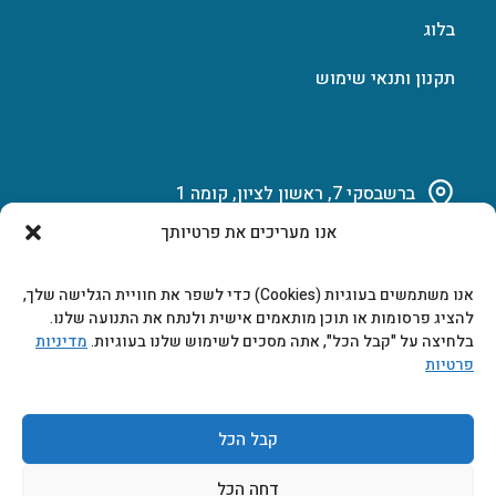
בלוג
תקנון ותנאי שימוש
ברשבסקי 7, ראשון לציון, קומה 1
אנו מעריכים את פרטיותך
03-951-15-14
אנו משתמשים בעוגיות (Cookies) כדי לשפר את חוויית הגלישה שלך,
marketing@b-tech.co.il
להציג פרסומות או תוכן מותאמים אישית ולנתח את התנועה שלנו.
בלחיצה על "קבל הכל", אתה מסכים לשימוש שלנו בעוגיות.
מדיניות
פרטיות
משרדים ומכירות: א’ עד ה’ 9:00-17:00
קבל הכל
דחה הכל