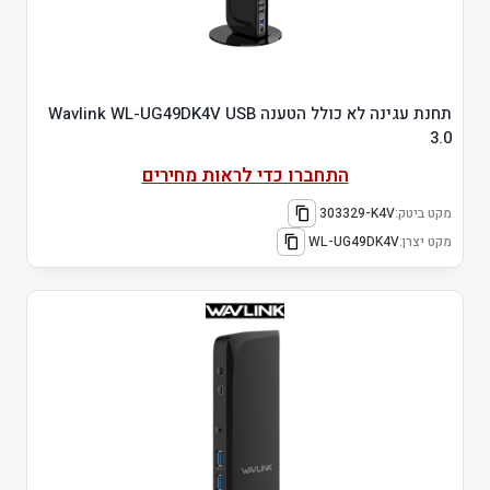
תחנת עגינה לא כולל הטענה Wavlink WL-UG49DK4V USB
3.0
התחברו כדי לראות מחירים
מקט ביטק:
303329-K4V
מקט יצרן:
WL-UG49DK4V