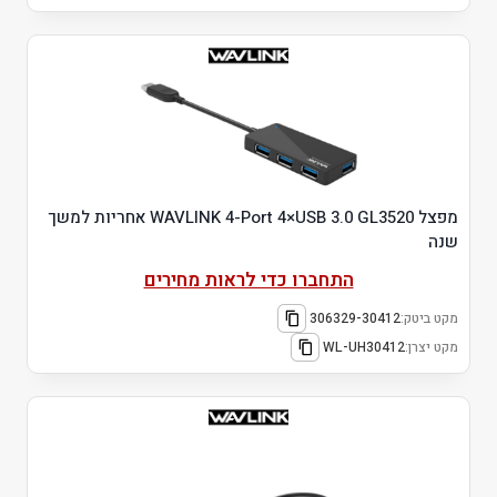
מפצל WAVLINK 4-Port 4×USB 3.0 GL3520 אחריות למשך
שנה
התחברו כדי לראות מחירים
מקט ביטק:
306329-30412
מקט יצרן:
WL-UH30412