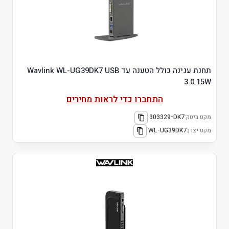
תחנת עגינה כולל הטענה עד Wavlink WL-UG39DK7 USB
3.0 15W
התחברו כדי לראות מחירים
מקט ביטק:
303329-DK7
מקט יצרן:
WL-UG39DK7