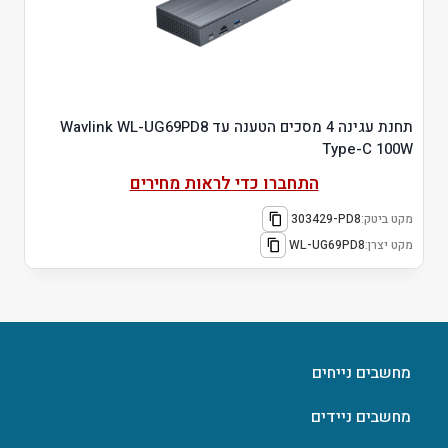
תחנת עגינה 4 מסכים הטענה עד Wavlink WL-UG69PD8
Type-C 100W
התחברו כדי לראות מחירים
מקט ביטק:
303429-PD8
מקט יצרן:
WL-UG69PD8
מחשבים נייחים
מחשבים ניידים