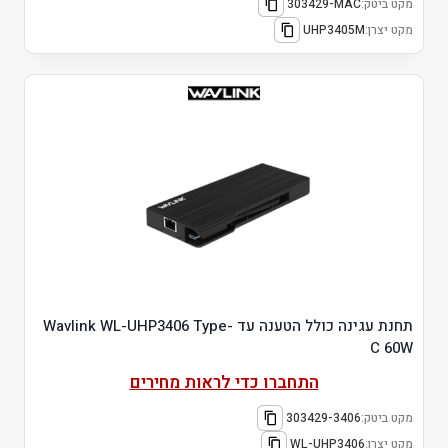
מקט ביטק:
303429-MAC
מקט יצרן:
UHP3405M
תחנת עגינה כולל הטענה עד Wavlink WL-UHP3406 Type-
C 60W
התחברו כדי לראות מחירים
מקט ביטק:
303429-3406
מקט יצרן:
WL-UHP3406