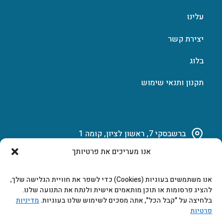
עלינו
יצירת קשר
בלוג
תקנון ותנאי שימוש
ברשבסקי 7, ראשון לציון, קומה 1
אנו מעריכים את פרטיותך
03-951-15-14
אנו משתמשים בעוגיות (Cookies) כדי לשפר את חוויית הגלישה שלך,
marketing@b-tech.co.il
להציג פרסומות או תוכן מותאמים אישית ולנתח את התנועה שלנו.
בלחיצה על "קבל הכל", אתה מסכים לשימוש שלנו בעוגיות.
מדיניות
פרטיות
משרדים ומכירות: א’ עד ה’ 9:00-17:00